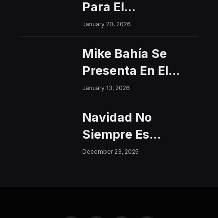
Para El
Interfacultades
January 20, 2026
2026
Mike Bahía Se
Presenta En El
Centro Histórico
January 13, 2026
Con Un Concierto
Navidad No
Gratuito
Siempre Es
Sinónimo De Paz:
December 23, 2025
Aumentan Los
Riesgos De
Violencia Para