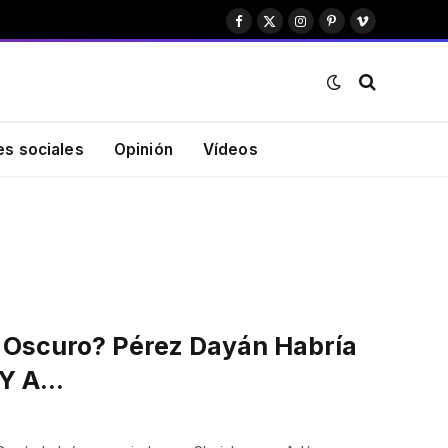
Facebook
X
Instagram
Pinterest
Vimeo
(Twitter)
es sociales
Opinión
Vídeos
 Oscuro? Pérez Dayán Habría
 Y A…