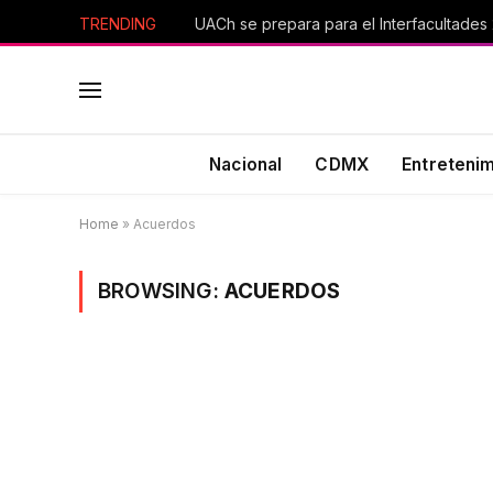
TRENDING
UACh se prepara para el Interfacultades
Nacional
CDMX
Entreteni
Home
»
Acuerdos
BROWSING:
ACUERDOS