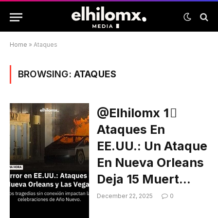
Home
»
Ataques
BROWSING:
ATAQUES
@elhilomx 1⃣
Ataques En
EE.UU.: Un Ataque
En Nueva Orleans
Deja 15 Muert…
December 22, 2025
0