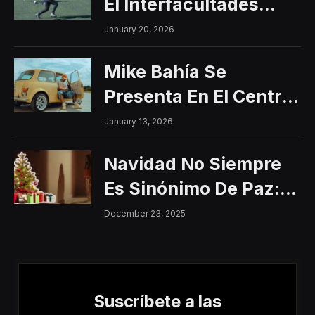
El Interfacultades
2026
January 20, 2026
Mike Bahía Se
Presenta En El Centro
Histórico Con Un
January 13, 2026
Concierto Gratuito
Navidad No Siempre
Es Sinónimo De Paz:
Aumentan Los
December 23, 2025
Riesgos De Violencia
Para Mujeres Y Niñas
Suscríbete a las