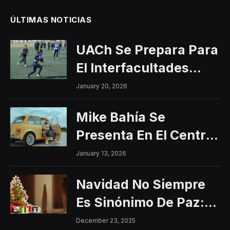
ÚLTIMAS NOTICIAS
UACh Se Prepara Para
El Interfacultades
2026
January 20, 2026
Mike Bahía Se
Presenta En El Centro
Histórico Con Un
January 13, 2026
Concierto Gratuito
Navidad No Siempre
Es Sinónimo De Paz:
Aumentan Los
December 23, 2025