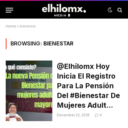
Home
»
bienestar
BROWSING:
BIENESTAR
@elhilomx Hoy
Inicia El Registro
Para La Pensión
Del #Bienestar De
Mujeres Adult…
December 22, 2025
0