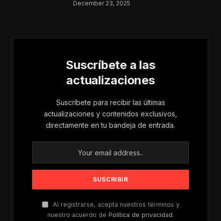
Aumentan Los
December 23, 2025
Riesgos De Violencia
Para Mujeres Y Niñas
Suscríbete a las
actualizaciones
Suscríbete para recibir las últimas
actualizaciones y contenidos exclusivos,
directamente en tu bandeja de entrada.
Al registrarse, acepta nuestros términos y
nuestro acuerdo de
Política de privacidad
.