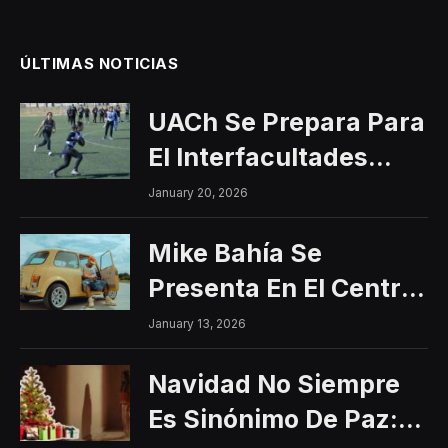
ÚLTIMAS NOTICIAS
UACh Se Prepara Para
El Interfacultades
2026
January 20, 2026
Mike Bahía Se
Presenta En El Centro
Histórico Con Un
January 13, 2026
Concierto Gratuito
Navidad No Siempre
Es Sinónimo De Paz: