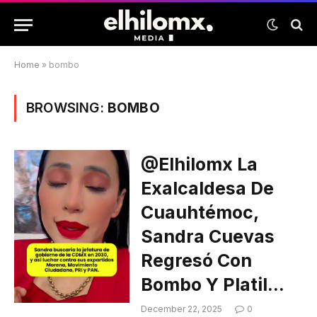
Home
»
bombo
BROWSING:
BOMBO
@elhilomx La
Exalcaldesa De
Cuauhtémoc,
Sandra Cuevas
Regresó Con
Bombo Y Platil…
December 22, 2025
0