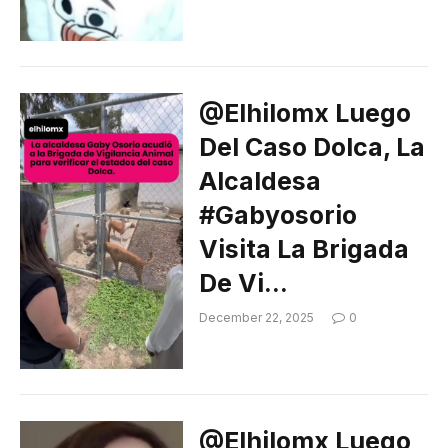
@elhilomx Luego
Del Caso Dolca, La
Alcaldesa
#gabyosorio
Visita La Brigada
De Vi…
December 22, 2025
0
@elhilomx Luego