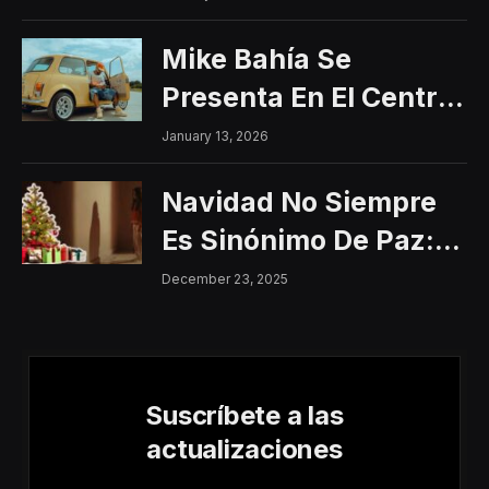
Mike Bahía Se
Presenta En El Centro
Histórico Con Un
January 13, 2026
Concierto Gratuito
Navidad No Siempre
Es Sinónimo De Paz:
Aumentan Los
December 23, 2025
Riesgos De Violencia
Para Mujeres Y Niñas
Suscríbete a las
actualizaciones