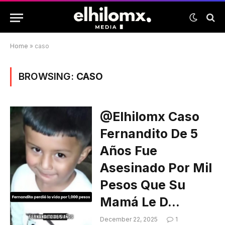
Home
»
caso
BROWSING:
CASO
@elhilomx Caso
Fernandito De 5
Años Fue
Asesinado Por Mil
Pesos Que Su
Mamá Le D…
December 22, 2025
1