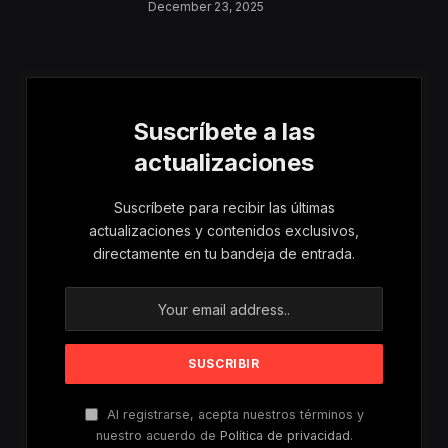
Aumentan Los
December 23, 2025
Riesgos De Violencia
Para Mujeres Y Niñas
Suscríbete a las
actualizaciones
Suscríbete para recibir las últimas
actualizaciones y contenidos exclusivos,
directamente en tu bandeja de entrada.
Al registrarse, acepta nuestros términos y
nuestro acuerdo de
Política de privacidad
.