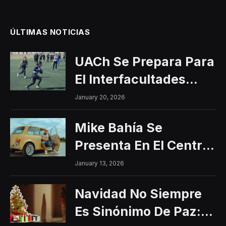
ÚLTIMAS NOTICIAS
UACh Se Prepara Para
El Interfacultades
2026
January 20, 2026
Mike Bahía Se
Presenta En El Centro
Histórico Con Un
January 13, 2026
Concierto Gratuito
Navidad No Siempre
Es Sinónimo De Paz: