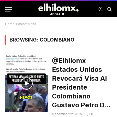
Home
»
colombiano
BROWSING:
COLOMBIANO
@elhilomx
Estados Unidos
Revocará Visa Al
Presidente
Colombiano
Gustavo Petro D…
December 22, 2025
0