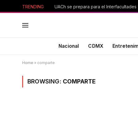
TRENDING
UACh se prepara para el Interfacultades
Nacional
CDMX
Entreteni
Home
»
comparte
BROWSING:
COMPARTE