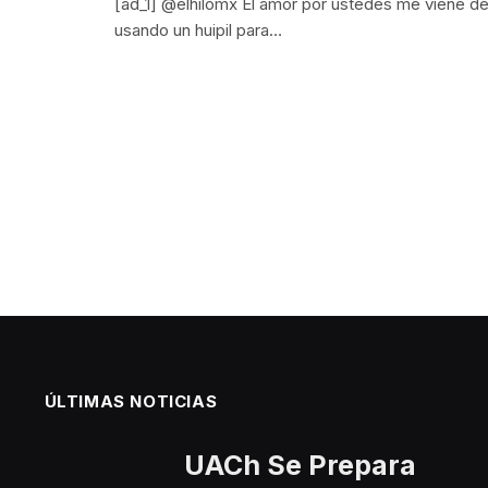
[ad_1] @elhilomx El amor por ustedes me viene d
usando un huipil para…
ÚLTIMAS NOTICIAS
UACh Se Prepara