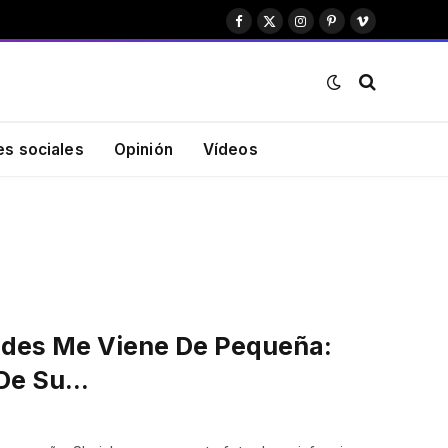
Facebook
X
Instagram
Pinterest
Vimeo
(Twitter)
es sociales
Opinión
Vídeos
edes Me Viene De Pequeña:
 De Su…