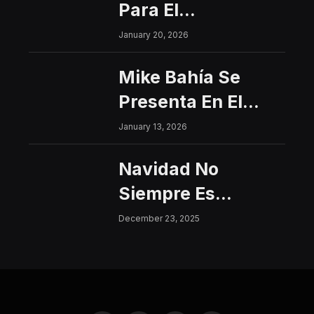
Para El
Interfacultades
January 20, 2026
2026
Mike Bahía Se
Presenta En El
Centro Histórico
January 13, 2026
Con Un Concierto
Navidad No
Gratuito
Siempre Es
Sinónimo De Paz:
December 23, 2025
Aumentan Los
Riesgos De
Violencia Para