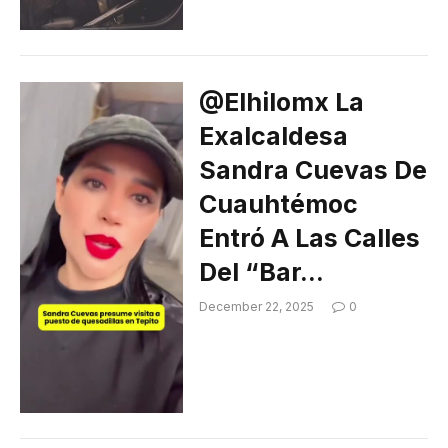
@elhilomx La
Exalcaldesa
Sandra Cuevas De
Cuauhtémoc
Entró A Las Calles
Del “Bar…
December 22, 2025
0