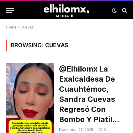
Home
»
Cuevas
BROWSING:
CUEVAS
@elhilomx La
Exalcaldesa De
Cuauhtémoc,
Sandra Cuevas
Regresó Con
Bombo Y Platil…
December 22, 2025
0