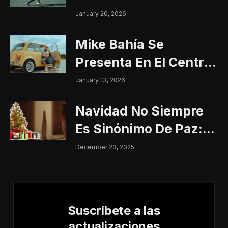
2026
January 20, 2026
Mike Bahía Se
Presenta En El Centro
Histórico Con Un
January 13, 2026
Concierto Gratuito
Navidad No Siempre
Es Sinónimo De Paz:
Aumentan Los
December 23, 2025
Riesgos De Violencia
Para Mujeres Y Niñas
Suscríbete a las
actualizaciones