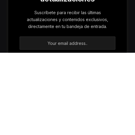
Suscríbete para recibir las últimas
actualizaciones y contenidos exclusivos,
directamente en tu bandeja de entrada.
Al registrarse, acepta nuestros términos y
nuestro acuerdo de
Política de privacidad
.