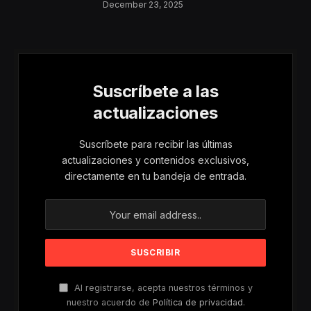
Aumentan Los
December 23, 2025
Riesgos De Violencia
Para Mujeres Y Niñas
Suscríbete a las
actualizaciones
Suscríbete para recibir las últimas
actualizaciones y contenidos exclusivos,
directamente en tu bandeja de entrada.
Al registrarse, acepta nuestros términos y
nuestro acuerdo de
Política de privacidad
.