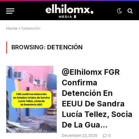
Home
»
Detención
BROWSING:
DETENCIÓN
@elhilomx FGR
Confirma
Detención En
EEUU De Sandra
Lucía Tellez, Socia
De La Gua…
December 22, 2025
0