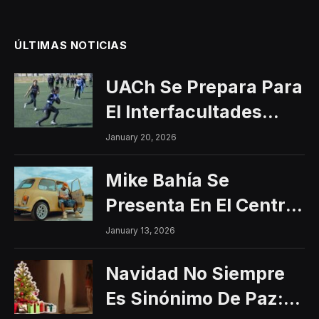
ÚLTIMAS NOTICIAS
UACh Se Prepara Para
El Interfacultades
2026
January 20, 2026
Mike Bahía Se
Presenta En El Centro
Histórico Con Un
January 13, 2026
Concierto Gratuito
Navidad No Siempre
Es Sinónimo De Paz: