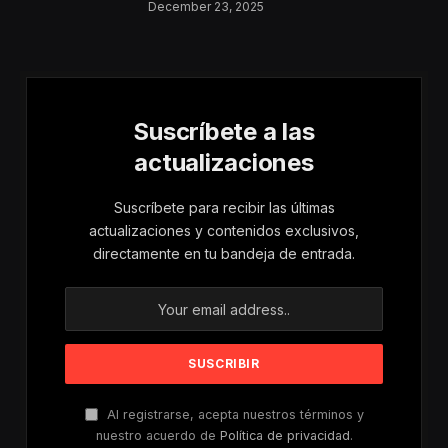
Aumentan Los
December 23, 2025
Riesgos De Violencia
Para Mujeres Y Niñas
Suscríbete a las
actualizaciones
Suscríbete para recibir las últimas
actualizaciones y contenidos exclusivos,
directamente en tu bandeja de entrada.
Al registrarse, acepta nuestros términos y
nuestro acuerdo de
Política de privacidad
.