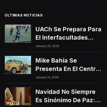
ÚLTIMAS NOTICIAS
UACh Se Prepara Para
El Interfacultades
2026
January 20, 2026
Mike Bahía Se
Presenta En El Centro
Histórico Con Un
January 13, 2026
Concierto Gratuito
Navidad No Siempre
Es Sinónimo De Paz: