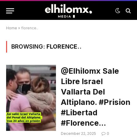
Home
»
florence..
BROWSING:
FLORENCE..
@elhilomx Sale
Libre Israel
Vallarta Del
Altiplano. #prision
#libertad
#florence…
December 22, 2025
0