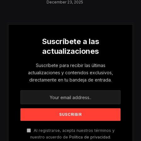
Aumentan Los
December 23, 2025
Riesgos De Violencia
Para Mujeres Y Niñas
Suscríbete a las
actualizaciones
Suscríbete para recibir las últimas
actualizaciones y contenidos exclusivos,
directamente en tu bandeja de entrada.
Al registrarse, acepta nuestros términos y
nuestro acuerdo de
Política de privacidad
.