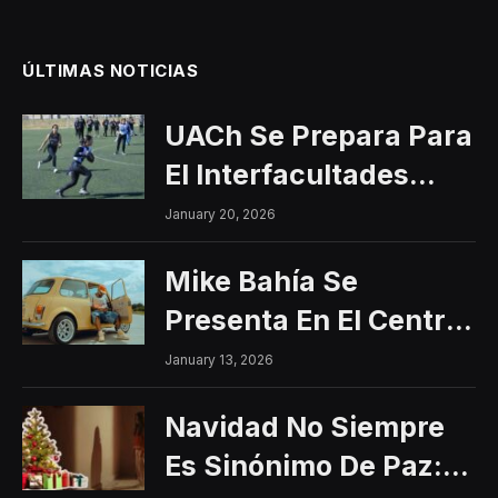
ÚLTIMAS NOTICIAS
UACh Se Prepara Para
El Interfacultades
2026
January 20, 2026
Mike Bahía Se
Presenta En El Centro
Histórico Con Un
January 13, 2026
Concierto Gratuito
Navidad No Siempre
Es Sinónimo De Paz: