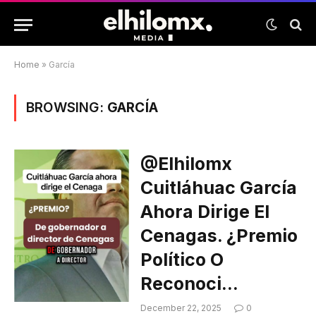
Home
»
García
BROWSING:
GARCÍA
@elhilomx
Cuitláhuac García
Ahora Dirige El
Cenagas. ¿Premio
Político O
Reconoci…
December 22, 2025
0