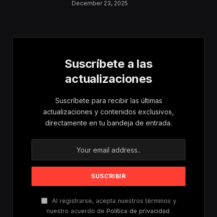
Aumentan Los
December 23, 2025
Riesgos De Violencia
Para Mujeres Y Niñas
Suscríbete a las
actualizaciones
Suscríbete para recibir las últimas
actualizaciones y contenidos exclusivos,
directamente en tu bandeja de entrada.
Al registrarse, acepta nuestros términos y
nuestro acuerdo de
Política de privacidad
.