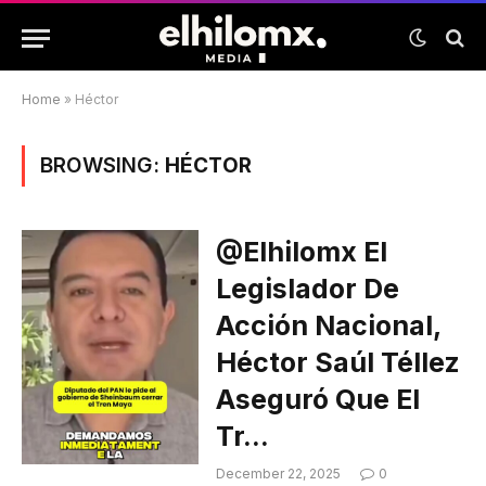
Home
»
Héctor
BROWSING:
HÉCTOR
@elhilomx El
Legislador De
Acción Nacional,
Héctor Saúl Téllez
Aseguró Que El
Tr…
December 22, 2025
0