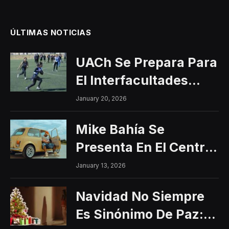
ÚLTIMAS NOTICIAS
UACh Se Prepara Para
El Interfacultades
2026
January 20, 2026
Mike Bahía Se
Presenta En El Centro
Histórico Con Un
January 13, 2026
Concierto Gratuito
Navidad No Siempre
Es Sinónimo De Paz: