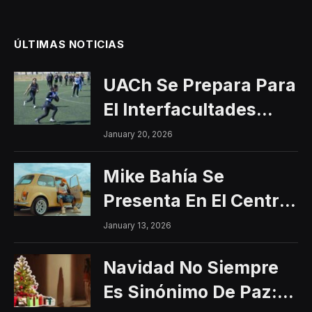
ÚLTIMAS NOTICIAS
UACh Se Prepara Para
El Interfacultades
2026
January 20, 2026
Mike Bahía Se
Presenta En El Centro
Histórico Con Un
January 13, 2026
Concierto Gratuito
Navidad No Siempre
Es Sinónimo De Paz: