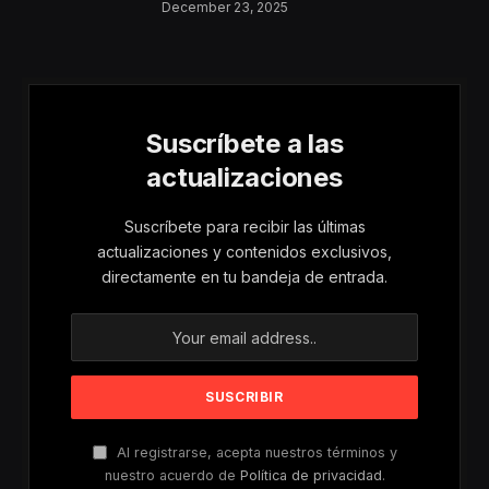
Aumentan Los
December 23, 2025
Riesgos De Violencia
Para Mujeres Y Niñas
Suscríbete a las
actualizaciones
Suscríbete para recibir las últimas
actualizaciones y contenidos exclusivos,
directamente en tu bandeja de entrada.
Al registrarse, acepta nuestros términos y
nuestro acuerdo de
Política de privacidad
.