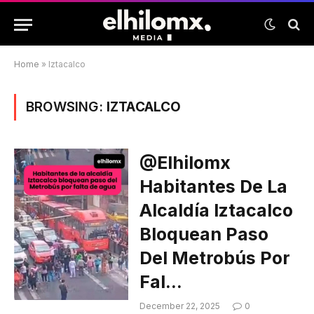
Home
»
Iztacalco
BROWSING:
IZTACALCO
@elhilomx
Habitantes De La
Alcaldía Iztacalco
Bloquean Paso
Del Metrobús Por
Fal…
December 22, 2025
0