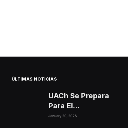
ÚLTIMAS NOTICIAS
UACh Se Prepara
Para El
Interfacultades
January 20, 2026
2026