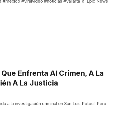
cia #méxico #viralvideo #noticias #vallarta ♬ Epic News
a Que Enfrenta Al Crimen, A La
én A La Justicia
a a la investigación criminal en San Luis Potosí. Pero