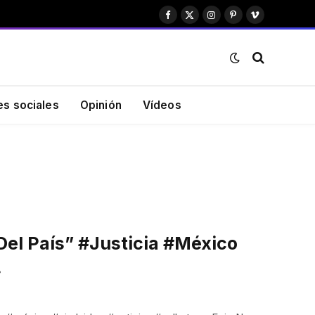
Facebook
X
Instagram
Pinterest
Vimeo
(Twitter)
es sociales
Opinión
Vídeos
Del País” #justicia #méxico
…