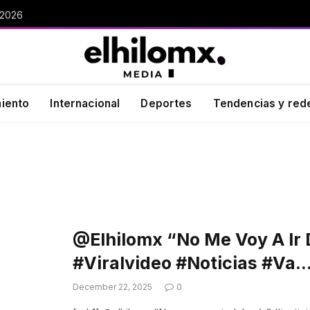
 2026
miento
Internacional
Deportes
Tendencias y red
@elhilomx “No Me Voy A Ir 
#viralvideo #noticias #va
December 22, 2025
0