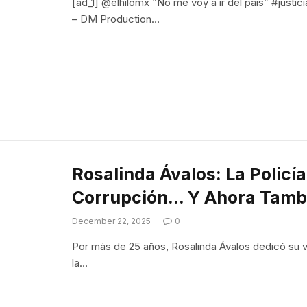
[ad_1] @elhilomx “No me voy a ir del país” #justi
– DM Production…
Rosalinda Ávalos: La Policí
Corrupción… Y Ahora Tambi
December 22, 2025
0
Por más de 25 años, Rosalinda Ávalos dedicó su vid
la…