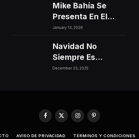
Mike Bahía Se
Presenta En El
Centro Histórico
January 13, 2026
Con Un Concierto
Navidad No
Gratuito
Siempre Es
Sinónimo De Paz:
December 23, 2025
Aumentan Los
Riesgos De
Violencia Para
Mujeres Y Niñas
Facebook
X
Instagram
Pinterest
(Twitter)
CTO
AVISO DE PRIVACIDAD
TÉRMINOS Y CONDICIONES