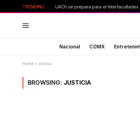
TRENDING
UACh se prepara para el Interfacultades
Nacional
CDMX
Entreteni
Home
»
Justicia
BROWSING:
JUSTICIA