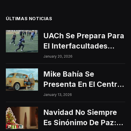
ÚLTIMAS NOTICIAS
UACh Se Prepara Para
El Interfacultades
2026
January 20, 2026
Mike Bahía Se
Presenta En El Centro
Histórico Con Un
January 13, 2026
Concierto Gratuito
Navidad No Siempre
Es Sinónimo De Paz: