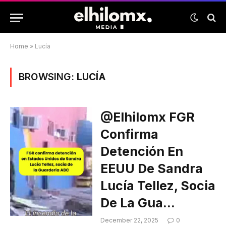
Home
»
Lucía
BROWSING:
LUCÍA
@elhilomx FGR
Confirma
Detención En
EEUU De Sandra
Lucía Tellez, Socia
De La Gua…
December 22, 2025
0