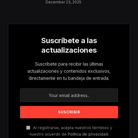
Aumentan Los
December 23, 2025
Riesgos De Violencia
Para Mujeres Y Niñas
Suscríbete a las
actualizaciones
Suscríbete para recibir las últimas
actualizaciones y contenidos exclusivos,
directamente en tu bandeja de entrada.
Al registrarse, acepta nuestros términos y
nuestro acuerdo de
Política de privacidad
.