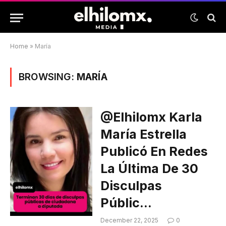
Home
»
María
BROWSING:
MARÍA
@elhilomx Karla
María Estrella
Publicó En Redes
La Última De 30
Disculpas
Públic…
December 22, 2025
0