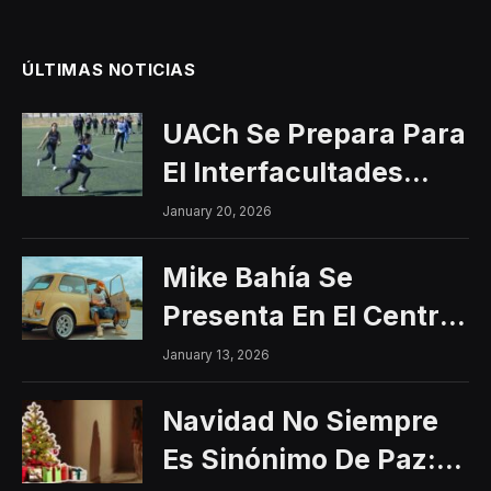
ÚLTIMAS NOTICIAS
UACh Se Prepara Para
El Interfacultades
2026
January 20, 2026
Mike Bahía Se
Presenta En El Centro
Histórico Con Un
January 13, 2026
Concierto Gratuito
Navidad No Siempre
Es Sinónimo De Paz: