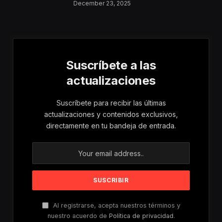
Aumentan Los
December 23, 2025
Riesgos De Violencia
Para Mujeres Y Niñas
Suscríbete a las
actualizaciones
Suscríbete para recibir las últimas
actualizaciones y contenidos exclusivos,
directamente en tu bandeja de entrada.
Al registrarse, acepta nuestros términos y
nuestro acuerdo de
Política de privacidad
.