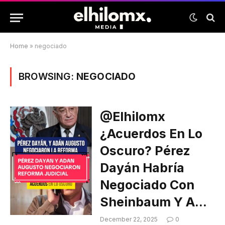
Home
»
negociado
BROWSING:
NEGOCIADO
@elhilomx
¿Acuerdos En Lo
Oscuro? Pérez
Dayán Habría
Negociado Con
Sheinbaum Y A…
December 22, 2025
0