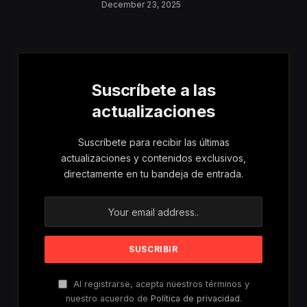
Aumentan Los
December 23, 2025
Riesgos De Violencia
Para Mujeres Y Niñas
Suscríbete a las
actualizaciones
Suscríbete para recibir las últimas
actualizaciones y contenidos exclusivos,
directamente en tu bandeja de entrada.
Al registrarse, acepta nuestros términos y
nuestro acuerdo de
Política de privacidad
.