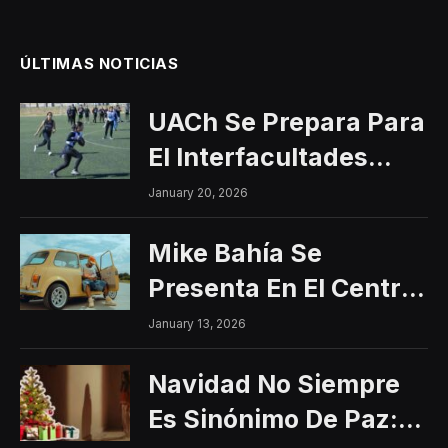
ÚLTIMAS NOTICIAS
UACh Se Prepara Para
El Interfacultades
2026
January 20, 2026
Mike Bahía Se
Presenta En El Centro
Histórico Con Un
January 13, 2026
Concierto Gratuito
Navidad No Siempre
Es Sinónimo De Paz: