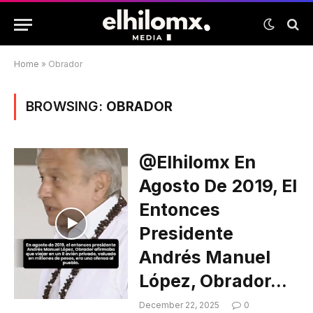
Home
»
Obrador
BROWSING:
OBRADOR
@elhilomx En
Agosto De 2019, El
Entonces
Presidente
Andrés Manuel
López, Obrador…
December 22, 2025
0