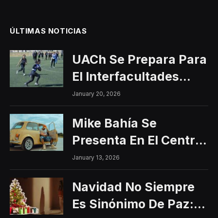
ÚLTIMAS NOTICIAS
UACh Se Prepara Para
El Interfacultades
2026
January 20, 2026
Mike Bahía Se
Presenta En El Centro
Histórico Con Un
January 13, 2026
Concierto Gratuito
Navidad No Siempre
Es Sinónimo De Paz: