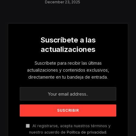
Aumentan Los
December 23, 2025
Riesgos De Violencia
Para Mujeres Y Niñas
Suscríbete a las
actualizaciones
Suscríbete para recibir las últimas
actualizaciones y contenidos exclusivos,
directamente en tu bandeja de entrada.
Al registrarse, acepta nuestros términos y
nuestro acuerdo de
Política de privacidad
.