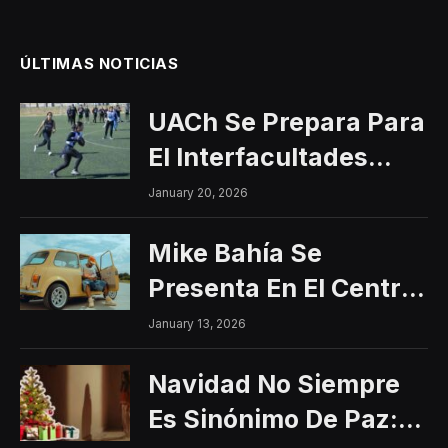
ÚLTIMAS NOTICIAS
UACh Se Prepara Para
El Interfacultades
2026
January 20, 2026
Mike Bahía Se
Presenta En El Centro
Histórico Con Un
January 13, 2026
Concierto Gratuito
Navidad No Siempre
Es Sinónimo De Paz: