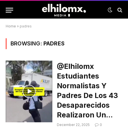
Home
»
padres
BROWSING:
PADRES
@elhilomx
Estudiantes
Normalistas Y
Padres De Los 43
Desaparecidos
Realizaron Un…
December 22, 2025
0