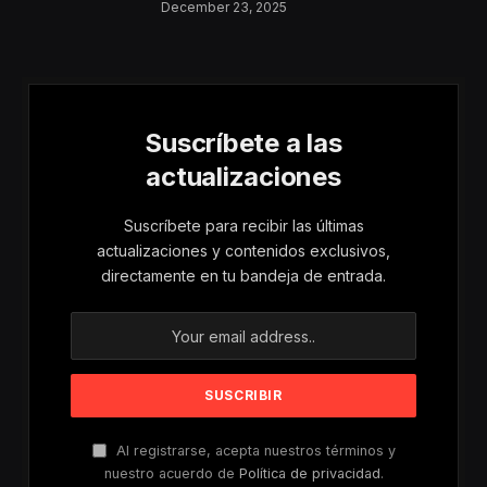
Aumentan Los
December 23, 2025
Riesgos De Violencia
Para Mujeres Y Niñas
Suscríbete a las
actualizaciones
Suscríbete para recibir las últimas
actualizaciones y contenidos exclusivos,
directamente en tu bandeja de entrada.
Al registrarse, acepta nuestros términos y
nuestro acuerdo de
Política de privacidad
.