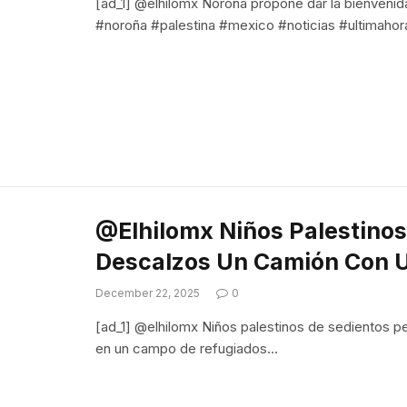
[ad_1] @elhilomx Noroña propone dar la bienvenid
#noroña #palestina #mexico #noticias #ultimah
@elhilomx Niños Palestinos
Descalzos Un Camión Con 
December 22, 2025
0
[ad_1] @elhilomx Niños palestinos de sedientos 
en un campo de refugiados…