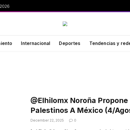
 2026
miento
Internacional
Deportes
Tendencias y red
@elhilomx Noroña Propone 
Palestinos A México (4/ag
December 22, 2025
0