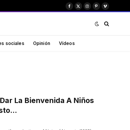
Facebook
X
Instagram
Pinterest
Vimeo
(Twitter)
es sociales
Opinión
Vídeos
Dar La Bienvenida A Niños
osto…