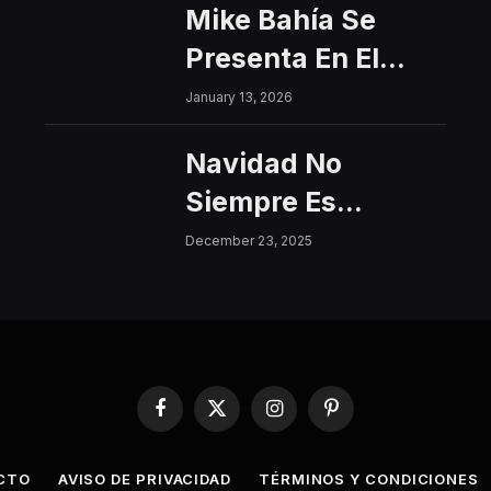
Mike Bahía Se
Presenta En El
Centro Histórico
January 13, 2026
Con Un Concierto
Navidad No
Gratuito
Siempre Es
Sinónimo De Paz:
December 23, 2025
Aumentan Los
Riesgos De
Violencia Para
Mujeres Y Niñas
Facebook
X
Instagram
Pinterest
(Twitter)
CTO
AVISO DE PRIVACIDAD
TÉRMINOS Y CONDICIONES