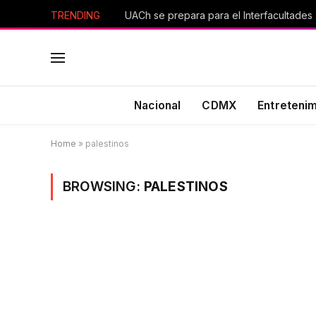
TRENDING
UACh se prepara para el Interfacultades
Nacional
CDMX
Entreteni
Home
»
palestinos
BROWSING:
PALESTINOS