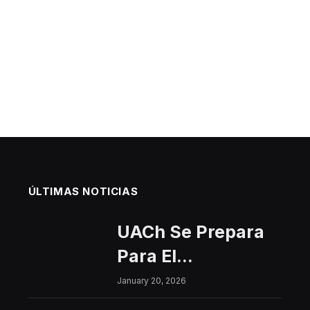
ÚLTIMAS NOTICIAS
UACh Se Prepara
Para El
Interfacultades
January 20, 2026
2026