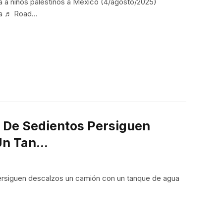
a a niños palestinos a México (4/agosto/2025)
ora ♬ Road…
 De Sedientos Persiguen
Un Tan…
persiguen descalzos un camión con un tanque de agua