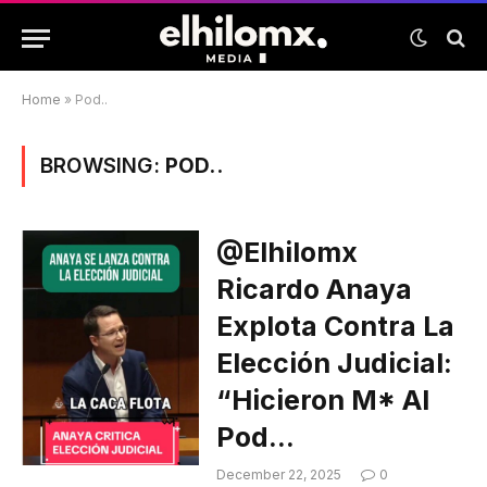
Home
»
Pod..
BROWSING:
POD..
@elhilomx
Ricardo Anaya
Explota Contra La
Elección Judicial:
“Hicieron M* Al
Pod…
December 22, 2025
0