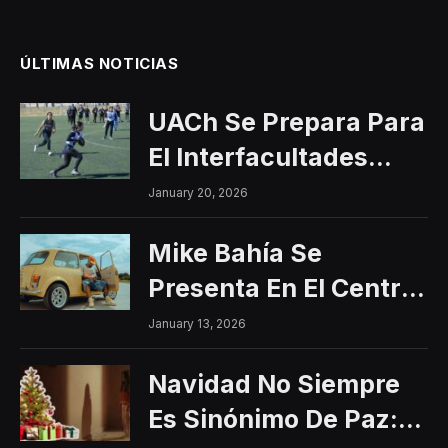
ÚLTIMAS NOTICIAS
UACh Se Prepara Para
El Interfacultades
2026
January 20, 2026
Mike Bahía Se
Presenta En El Centro
Histórico Con Un
January 13, 2026
Concierto Gratuito
Navidad No Siempre
Es Sinónimo De Paz: