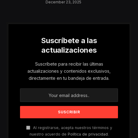
Aumentan Los
December 23, 2025
Riesgos De Violencia
Para Mujeres Y Niñas
Suscríbete a las
actualizaciones
Suscríbete para recibir las últimas
actualizaciones y contenidos exclusivos,
directamente en tu bandeja de entrada.
Al registrarse, acepta nuestros términos y
nuestro acuerdo de
Política de privacidad
.