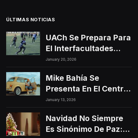
ÚLTIMAS NOTICIAS
UACh Se Prepara Para
El Interfacultades
2026
January 20, 2026
Mike Bahía Se
Presenta En El Centro
Histórico Con Un
January 13, 2026
Concierto Gratuito
Navidad No Siempre
Es Sinónimo De Paz: