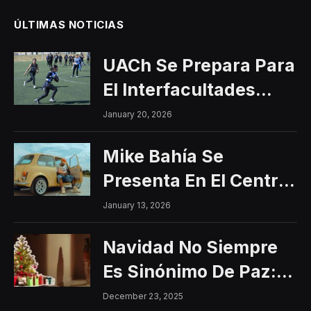
ÚLTIMAS NOTICIAS
UACh Se Prepara Para
El Interfacultades
2026
January 20, 2026
Mike Bahía Se
Presenta En El Centro
Histórico Con Un
January 13, 2026
Concierto Gratuito
Navidad No Siempre
Es Sinónimo De Paz:
Aumentan Los
December 23, 2025