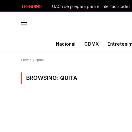
TRENDING
UACh se prepara para el Interfacultades
Nacional
CDMX
Entreteni
Home
»
quita
BROWSING:
QUITA