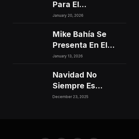
Para El
Interfacultades
January 20, 2026
2026
Mike Bahía Se
Presenta En El
Centro Histórico
January 13, 2026
Con Un Concierto
Navidad No
Gratuito
Siempre Es
Sinónimo De Paz:
December 23, 2025
Aumentan Los
Riesgos De
Violencia Para