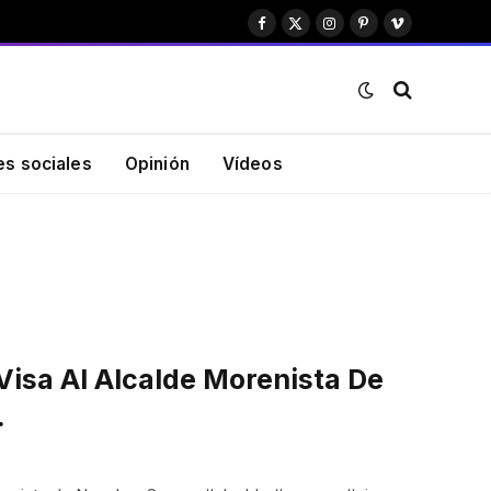
Facebook
X
Instagram
Pinterest
Vimeo
(Twitter)
es sociales
Opinión
Vídeos
Visa Al Alcalde Morenista De
…