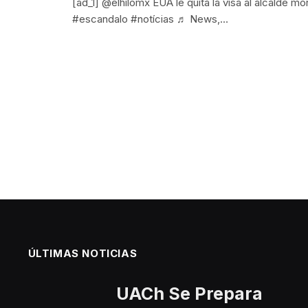
[ad_1] @elhilomx EUA le quita la visa al alcalde 
#escandalo #notícias ♬ News,…
ÚLTIMAS NOTICIAS
UACh Se Prepara