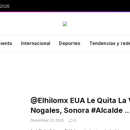
 2026
miento
Internacional
Deportes
Tendencias y red
@elhilomx EUA Le Quita La 
Nogales, Sonora #alcalde 
December 22, 2025
0