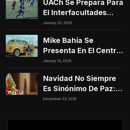
UACh Se Prepara Para
El Interfacultades
2026
January 20, 2026
Mike Bahía Se
Presenta En El Centro
Histórico Con Un
January 13, 2026
Concierto Gratuito
Navidad No Siempre
Es Sinónimo De Paz:
Aumentan Los
December 23, 2025
Riesgos De Violencia
Para Mujeres Y Niñas