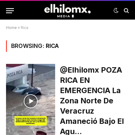
Home
»
Rica
BROWSING:
RICA
@elhilomx POZA
RICA EN
EMERGENCIA La
Zona Norte De
Veracruz
Amaneció Bajo El
Agu…