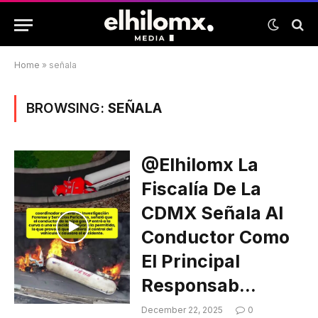
Home
»
señala
BROWSING:
SEÑALA
@elhilomx La
Fiscalía De La
CDMX Señala Al
Conductor Como
El Principal
Responsab…
December 22, 2025
0