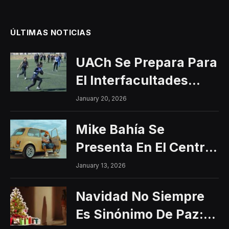
ÚLTIMAS NOTICIAS
UACh Se Prepara Para
El Interfacultades
2026
January 20, 2026
Mike Bahía Se
Presenta En El Centro
Histórico Con Un
January 13, 2026
Concierto Gratuito
Navidad No Siempre
Es Sinónimo De Paz: