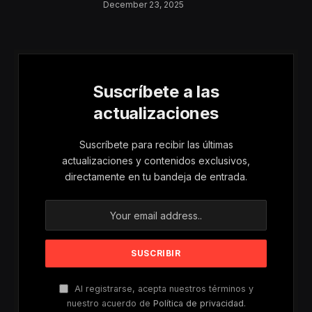
Aumentan Los
December 23, 2025
Riesgos De Violencia
Para Mujeres Y Niñas
Suscríbete a las
actualizaciones
Suscríbete para recibir las últimas
actualizaciones y contenidos exclusivos,
directamente en tu bandeja de entrada.
Al registrarse, acepta nuestros términos y
nuestro acuerdo de
Política de privacidad
.