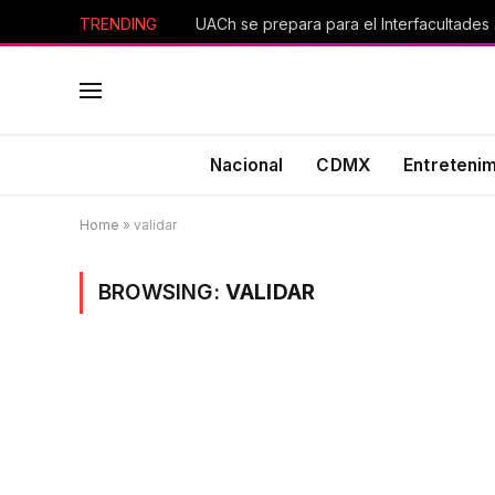
TRENDING
UACh se prepara para el Interfacultades
Nacional
CDMX
Entreteni
Home
»
validar
BROWSING:
VALIDAR