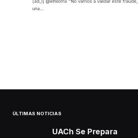
[ad_1] @elhilomx “No vamos a validar este fraude,
una…
ÚLTIMAS NOTICIAS
UACh Se Prepara