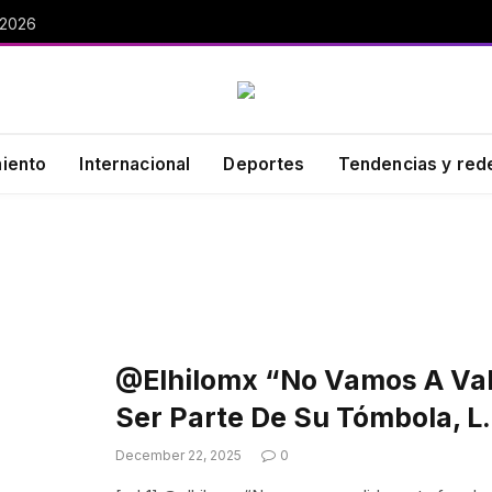
 2026
miento
Internacional
Deportes
Tendencias y red
@elhilomx “No Vamos A Val
Ser Parte De Su Tómbola, 
December 22, 2025
0