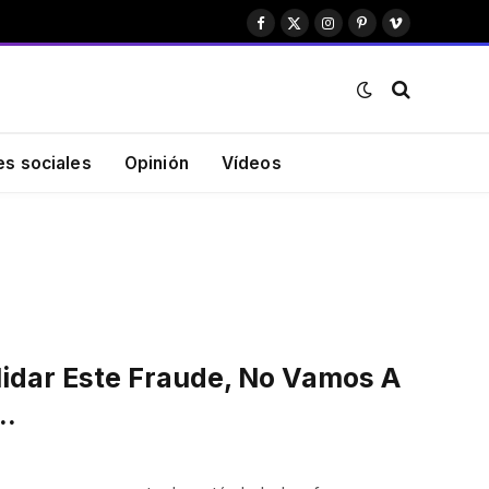
Facebook
X
Instagram
Pinterest
Vimeo
(Twitter)
es sociales
Opinión
Vídeos
idar Este Fraude, No Vamos A
L…