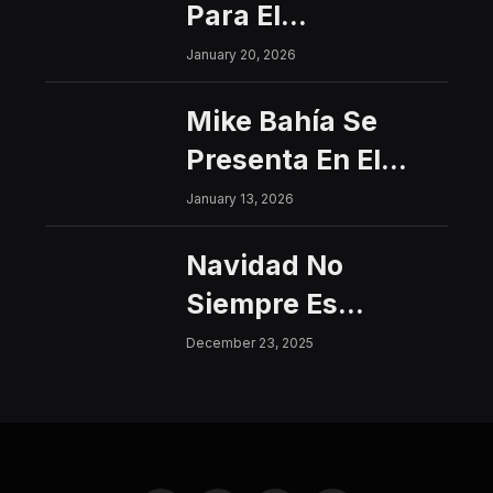
Para El
Interfacultades
January 20, 2026
2026
Mike Bahía Se
Presenta En El
Centro Histórico
January 13, 2026
Con Un Concierto
Navidad No
Gratuito
Siempre Es
Sinónimo De Paz:
December 23, 2025
Aumentan Los
Riesgos De
Violencia Para