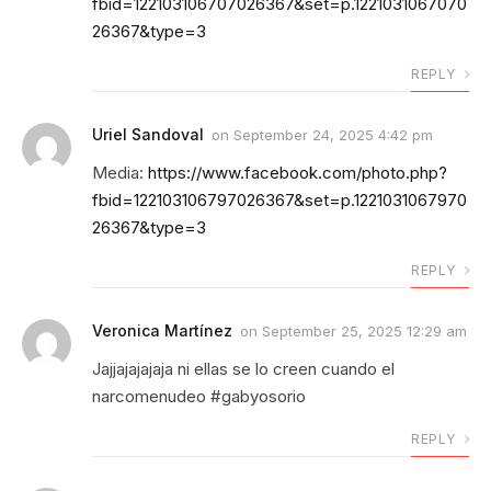
fbid=122103106707026367&set=p.1221031067070
26367&type=3
REPLY
Uriel Sandoval
on
September 24, 2025 4:42 pm
Media:
https://www.facebook.com/photo.php?
fbid=122103106797026367&set=p.1221031067970
26367&type=3
REPLY
Veronica Martínez
on
September 25, 2025 12:29 am
Jajjajajajaja ni ellas se lo creen cuando el
narcomenudeo #gabyosorio
REPLY