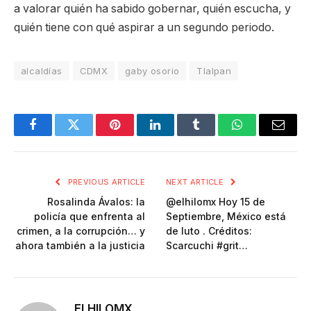
a valorar quién ha sabido gobernar, quién escucha, y
quién tiene con qué aspirar a un segundo periodo.
alcaldías
CDMX
gaby osorio
Tlalpan
Facebook
Twitter
Pinterest
LinkedIn
Tumblr
WhatsApp
Email
PREVIOUS ARTICLE
NEXT ARTICLE
Rosalinda Ávalos: la
@elhilomx Hoy 15 de
policía que enfrenta al
Septiembre, México está
crimen, a la corrupción… y
de luto . Créditos:
ahora también a la justicia
Scarcuchi #grit…
ELHILOMX