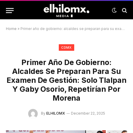
Home
»
Primer año de gobierno: alcaldes se preparan para su examen de gestión: Solo Tlalpan y Gaby Osorio, repetirían por Morena
CDMX
Primer Año De Gobierno:
Alcaldes Se Preparan Para Su
Examen De Gestión: Solo Tlalpan
Y Gaby Osorio, Repetirían Por
Morena
By
ELHILOMX
December 22, 2025