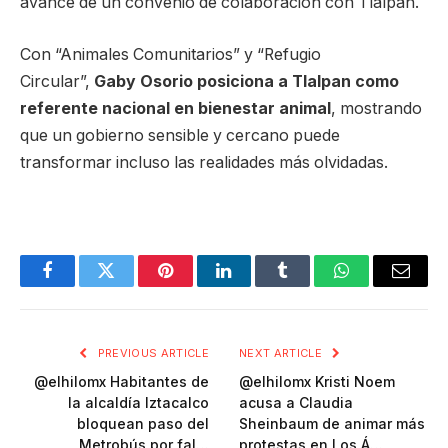
avance de un convenio de colaboración con Tlalpan.
Con “Animales Comunitarios” y “Refugio
Circular”,
Gaby Osorio posiciona a Tlalpan como
referente nacional en bienestar animal
, mostrando
que un gobierno sensible y cercano puede
transformar incluso las realidades más olvidadas.
Facebook
Twitter
Pinterest
LinkedIn
Tumblr
WhatsApp
Email
PREVIOUS ARTICLE
NEXT ARTICLE
@elhilomx Habitantes de
@elhilomx Kristi Noem
la alcaldía Iztacalco
acusa a Claudia
bloquean paso del
Sheinbaum de animar más
Metrobús por fal…
protestas en Los Á…