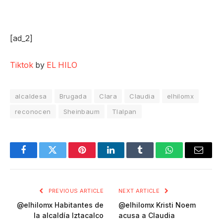
[ad_2]
Tiktok
by
EL HILO
alcaldesa
Brugada
Clara
Claudia
elhilomx
reconocen
Sheinbaum
Tlalpan
Facebook
Twitter
Pinterest
LinkedIn
Tumblr
WhatsApp
Email
PREVIOUS ARTICLE
NEXT ARTICLE
@elhilomx Habitantes de
@elhilomx Kristi Noem
la alcaldía Iztacalco
acusa a Claudia