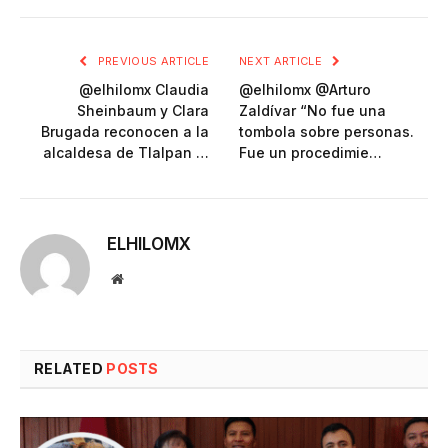
PREVIOUS ARTICLE
NEXT ARTICLE
@elhilomx Claudia
@elhilomx @Arturo
Sheinbaum y Clara
Zaldívar “No fue una
Brugada reconocen a la
tombola sobre personas.
alcaldesa de Tlalpan …
Fue un procedimie…
ELHILOMX
Website
RELATED
POSTS