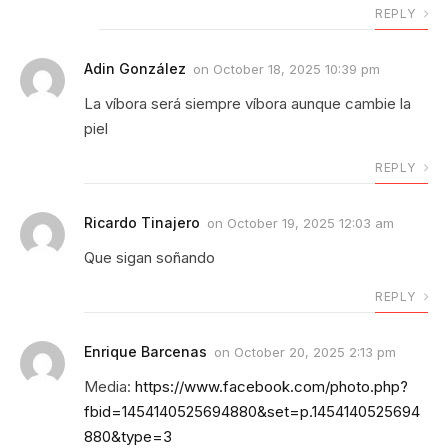
REPLY
Adin González
on
October 18, 2025 10:39 pm
La víbora será siempre víbora aunque cambie la
piel
REPLY
Ricardo Tinajero
on
October 19, 2025 12:03 am
Que sigan soñando
REPLY
Enrique Barcenas
on
October 20, 2025 2:13 pm
Media:
https://www.facebook.com/photo.php?
fbid=1454140525694880&set=p.1454140525694
880&type=3