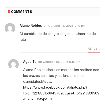
5
COMMENTS
Alamo Robles
on
October 18, 2025 9:10 pm
Ni cambiando de sangre su gen es sinónimo de
rata
REPLY
Agus To
on
October 18, 2025 9:15 pm
Alamo Robles ahora en morena los reciben con
los brazos abiertos y los lanzan como
candidatosMedia:
https://www.facebook.com/photo.php?
fbid=122188315094570268&set=p.12218831509
4570268&type=3