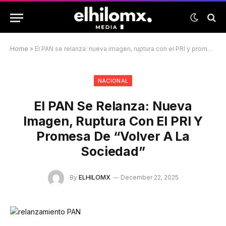
Home
»
El PAN se relanza: nueva imagen, ruptura con el PRI y promesa de “volver a la sociedad”
NACIONAL
El PAN Se Relanza: Nueva
Imagen, Ruptura Con El PRI Y
Promesa De “volver A La
Sociedad”
By
ELHILOMX
December 22, 2025