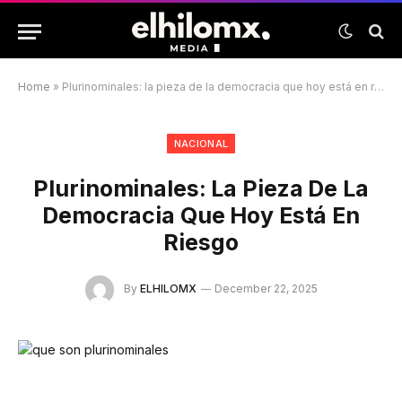
Home
»
Plurinominales: la pieza de la democracia que hoy está en riesgo
NACIONAL
Plurinominales: La Pieza De La
Democracia Que Hoy Está En
Riesgo
By
ELHILOMX
December 22, 2025