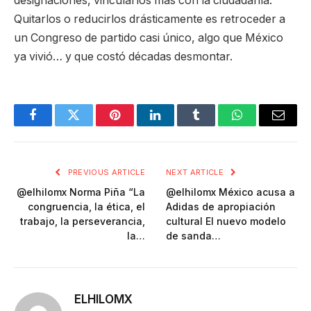
designaciones, vincularlos más con la ciudadanía.
Quitarlos o reducirlos drásticamente es retroceder a
un Congreso de partido casi único, algo que México
ya vivió… y que costó décadas desmontar.
Facebook
Twitter
Pinterest
LinkedIn
Tumblr
WhatsApp
Email
PREVIOUS ARTICLE
NEXT ARTICLE
@elhilomx Norma Piña “La
@elhilomx México acusa a
congruencia, la ética, el
Adidas de apropiación
trabajo, la perseverancia,
cultural El nuevo modelo
la…
de sanda…
ELHILOMX