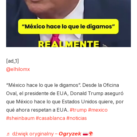
[ad_1]
@elhilomx
“México hace lo que le digamos”. Desde la Oficina
Oval, el presidente de EUA, Donald Trump aseguró
que México hace lo que Estados Unidos quiere, por
qué ahora respetan a EUA.
#trump
#mexico
#sheinbaum
#casablanca
#noticias
♬ dźwięk oryginalny – 𝙊𝙜𝙧𝙮𝙯𝙚𝙠
🌍