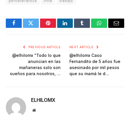
perseverancia
Piña
trabajo
Facebook
Twitter
Pinterest
LinkedIn
Tumblr
WhatsApp
Email
PREVIOUS ARTICLE
NEXT ARTICLE
@elhilomx “Todo lo que
@elhilomx Caso
anuncian en las
Fernandito de 5 años fue
mañaneras solo son
asesinado por mil pesos
sueños para nosotros, …
que su mamá le d…
ELHILOMX
Website