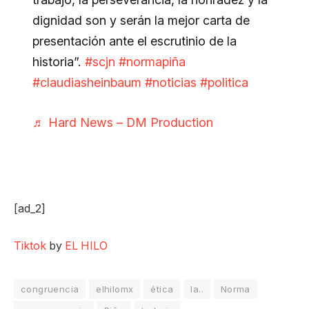
dignidad son y serán la mejor carta de
presentación ante el escrutinio de la
historia”.
#scjn
#normapiña
#claudiasheinbaum
#noticias
#politica
♬ Hard News – DM Production
[ad_2]
Tiktok
by
EL HILO
congruencia
elhilomx
ética
la..
Norma