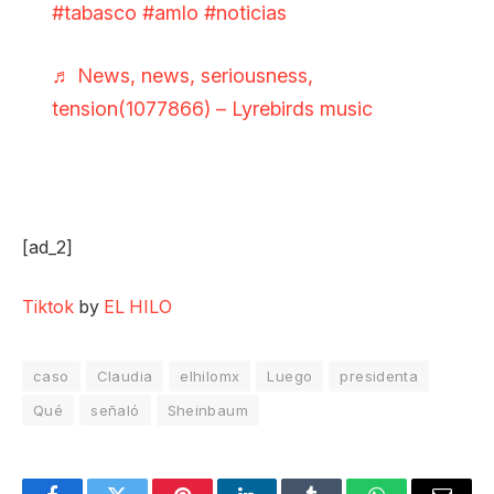
#tabasco
#amlo
#noticias
♬ News, news, seriousness,
tension(1077866) – Lyrebirds music
[ad_2]
Tiktok
by
EL HILO
caso
Claudia
elhilomx
Luego
presidenta
Qué
señaló
Sheinbaum