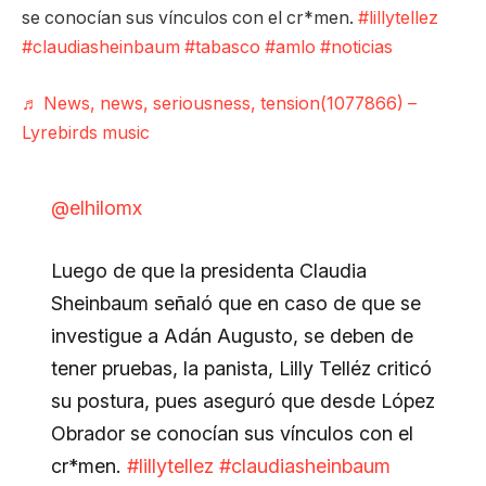
se conocían sus vínculos con el cr*men.
#lillytellez
#claudiasheinbaum
#tabasco
#amlo
#noticias
♬ News, news, seriousness, tension(1077866) –
Lyrebirds music
@elhilomx
Luego de que la presidenta Claudia
Sheinbaum señaló que en caso de que se
investigue a Adán Augusto, se deben de
tener pruebas, la panista, Lilly Telléz criticó
su postura, pues aseguró que desde López
Obrador se conocían sus vínculos con el
cr*men.
#lillytellez
#claudiasheinbaum