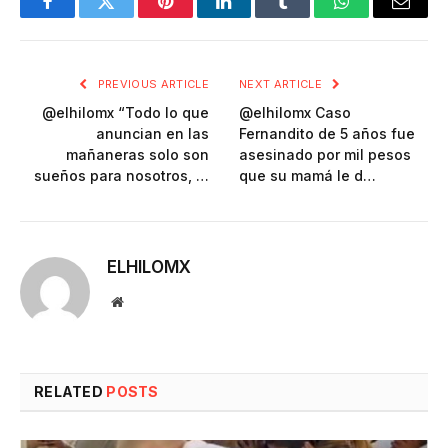
Facebook
Twitter
Pinterest
LinkedIn
Tumblr
WhatsApp
Email
PREVIOUS ARTICLE
NEXT ARTICLE
@elhilomx “Todo lo que
@elhilomx Caso
anuncian en las
Fernandito de 5 años fue
mañaneras solo son
asesinado por mil pesos
sueños para nosotros, …
que su mamá le d…
ELHILOMX
Website
RELATED
POSTS