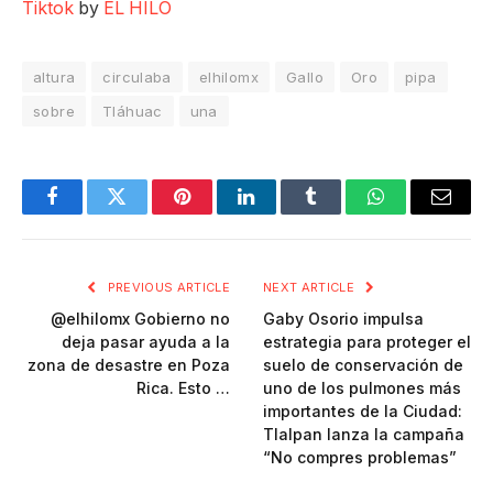
Tiktok
by
EL HILO
altura
circulaba
elhilomx
Gallo
Oro
pipa
sobre
Tláhuac
una
Facebook
Twitter
Pinterest
LinkedIn
Tumblr
WhatsApp
Email
PREVIOUS ARTICLE
NEXT ARTICLE
@elhilomx Gobierno no
Gaby Osorio impulsa
deja pasar ayuda a la
estrategia para proteger el
zona de desastre en Poza
suelo de conservación de
Rica. Esto …
uno de los pulmones más
importantes de la Ciudad:
Tlalpan lanza la campaña
“No compres problemas”