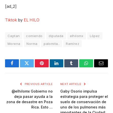
[ad_2]
Tiktok
by
EL HILO
Captan
comiendo
diputada
elhilomx
López
Morena
Norma
palomita..
Ramírez
Facebook
Twitter
Pinterest
LinkedIn
Tumblr
WhatsApp
Email
PREVIOUS ARTICLE
NEXT ARTICLE
@elhilomx Gobierno no
Gaby Osorio impulsa
deja pasar ayuda a la
estrategia para proteger el
zona de desastre en Poza
suelo de conservación de
Rica. Esto …
uno de los pulmones más
importantes de la Ciudad: