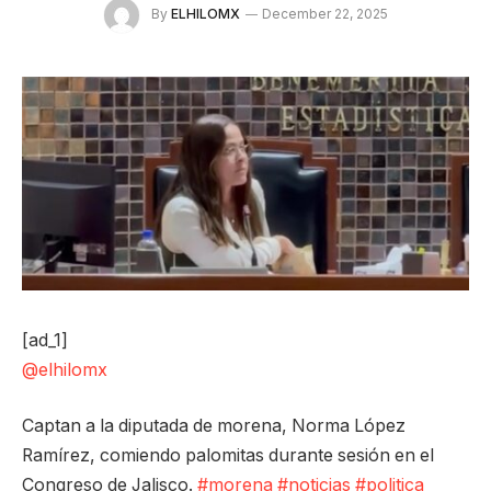
By
ELHILOMX
December 22, 2025
[ad_1]
@elhilomx
Captan a la diputada de morena, Norma López
Ramírez, comiendo palomitas durante sesión en el
Congreso de Jalisco.
#morena
#noticias
#politica