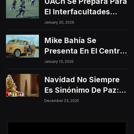
UACh Se Prepara Para
El Interfacultades
2026
January 20, 2026
Mike Bahía Se
Presenta En El Centro
Histórico Con Un
January 13, 2026
Concierto Gratuito
Navidad No Siempre
Es Sinónimo De Paz:
Aumentan Los
December 23, 2025
Riesgos De Violencia
Para Mujeres Y Niñas