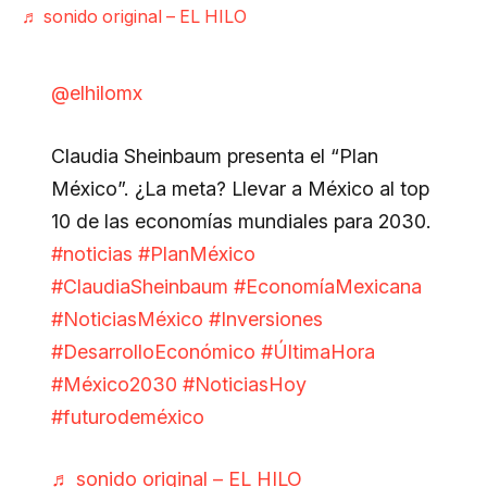
♬ sonido original – EL HILO
@elhilomx
Claudia Sheinbaum presenta el “Plan
México”. ¿La meta? Llevar a México al top
10 de las economías mundiales para 2030.
#noticias
#PlanMéxico
#ClaudiaSheinbaum
#EconomíaMexicana
#NoticiasMéxico
#Inversiones
#DesarrolloEconómico
#ÚltimaHora
#México2030
#NoticiasHoy
#futurodeméxico
♬ sonido original – EL HILO