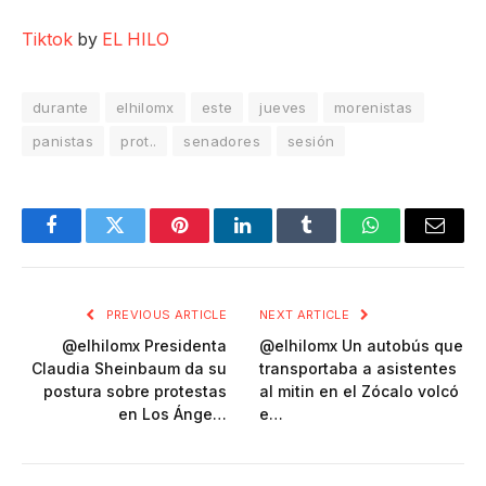
Tiktok
by
EL HILO
durante
elhilomx
este
jueves
morenistas
panistas
prot..
senadores
sesión
Facebook
Twitter
Pinterest
LinkedIn
Tumblr
WhatsApp
Email
PREVIOUS ARTICLE
NEXT ARTICLE
@elhilomx Presidenta
@elhilomx Un autobús que
Claudia Sheinbaum da su
transportaba a asistentes
postura sobre protestas
al mitin en el Zócalo volcó
en Los Ánge…
e…