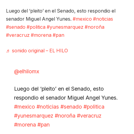
Luego del ‘pleito’ en el Senado, esto respondio el
senador Miguel Angel Yunes.
#mexico
#noticias
#senado
#politica
#yunesmarquez
#noroña
#veracruz
#morena
#pan
♬ sonido original – EL HILO
@elhilomx
Luego del ‘pleito’ en el Senado, esto
respondio el senador Miguel Angel Yunes.
#mexico
#noticias
#senado
#politica
#yunesmarquez
#noroña
#veracruz
#morena
#pan