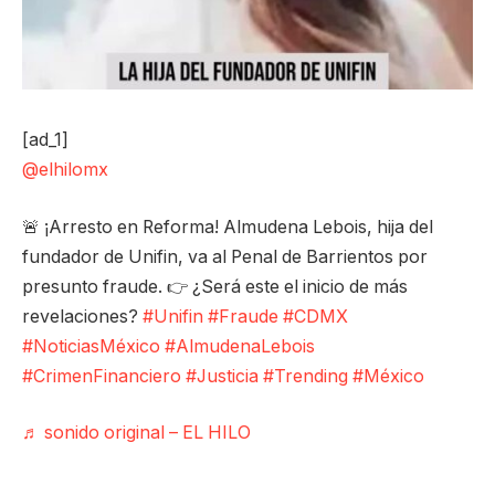
[ad_1]
@elhilomx
🚨 ¡Arresto en Reforma! Almudena Lebois, hija del
fundador de Unifin, va al Penal de Barrientos por
presunto fraude. 👉 ¿Será este el inicio de más
revelaciones?
#Unifin
#Fraude
#CDMX
#NoticiasMéxico
#AlmudenaLebois
#CrimenFinanciero
#Justicia
#Trending
#México
♬ sonido original – EL HILO