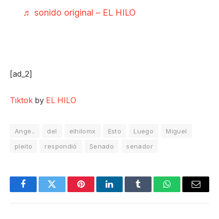
♬ sonido original – EL HILO
[ad_2]
Tiktok
by
EL HILO
Ange..
del
elhilomx
Esto
Luego
Miguel
pleito
respondió
Senado
senador
Facebook
Twitter
Pinterest
LinkedIn
Tumblr
WhatsApp
Email