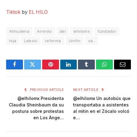
Tiktok
by
EL HILO
Almudena
Arresto
del
elhilomx
fundador
hija
Lebois
reforma
Unifin
va..
Facebook
Twitter
Pinterest
LinkedIn
Tumblr
WhatsApp
Email
PREVIOUS ARTICLE
NEXT ARTICLE
@elhilomx Presidenta
@elhilomx Un autobús que
Claudia Sheinbaum da su
transportaba a asistentes
postura sobre protestas
al mitin en el Zócalo volcó
en Los Ánge…
e…