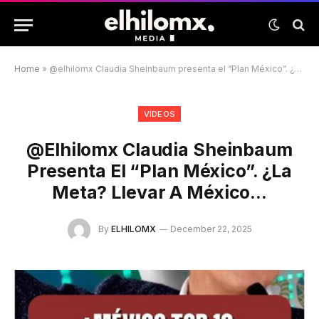
Home
»
@elhilomx Claudia Sheinbaum presenta el “Plan México”. ¿La meta? Llevar a México…
VÍDEOS
@elhilomx Claudia Sheinbaum
Presenta El “Plan México”. ¿La
Meta? Llevar A México…
By
ELHILOMX
December 22, 2025