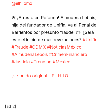
@elhilomx
🚨 ¡Arresto en Reforma! Almudena Lebois,
hija del fundador de Unifin, va al Penal de
Barrientos por presunto fraude. 👉 ¿Será
este el inicio de más revelaciones?
#Unifin
#Fraude
#CDMX
#NoticiasMéxico
#AlmudenaLebois
#CrimenFinanciero
#Justicia
#Trending
#México
♬ sonido original – EL HILO
[ad_2]