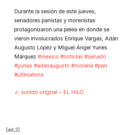
Durante la sesión de este jueves,
senadores panistas y morenistas
protagonizaron una pelea en donde se
vieron involucrados Enrique Vargas, Adán
Augusto López y Miguel Ángel Yunes
Márquez
#mexico
#noticias
#senado
#yunes
#adanaugusto
#morena
#pan
#ultimahora
♬ sonido original – EL HILO
[ad_2]