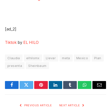
[ad_2]
Tiktok
by
EL HILO
Claudia
elhilomx
Llevar
meta
Mexico
Plan
presenta
Sheinbaum
Facebook
Twitter
Pinterest
LinkedIn
Tumblr
WhatsApp
Email
PREVIOUS ARTICLE
NEXT ARTICLE