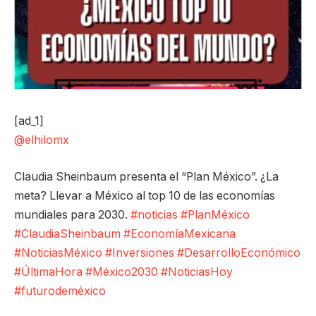
[ad_1]
@elhilomx
Claudia Sheinbaum presenta el “Plan México”. ¿La
meta? Llevar a México al top 10 de las economías
mundiales para 2030.
#noticias
#PlanMéxico
#ClaudiaSheinbaum
#EconomíaMexicana
#NoticiasMéxico
#Inversiones
#DesarrolloEconómico
#ÚltimaHora
#México2030
#NoticiasHoy
#futurodeméxico