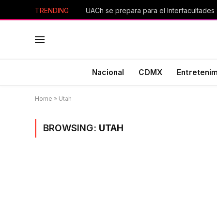
TRENDING
UACh se prepara para el Interfacultades
Nacional
CDMX
Entreteni
Home
»
Utah
BROWSING:
UTAH