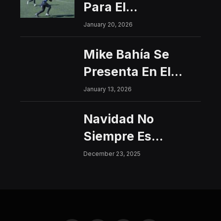
Para El
Interfacultades
January 20, 2026
2026
Mike Bahía Se
Presenta En El
Centro Histórico
January 13, 2026
Con Un Concierto
Navidad No
Gratuito
Siempre Es
Sinónimo De Paz:
December 23, 2025
Aumentan Los
Riesgos De
Violencia Para