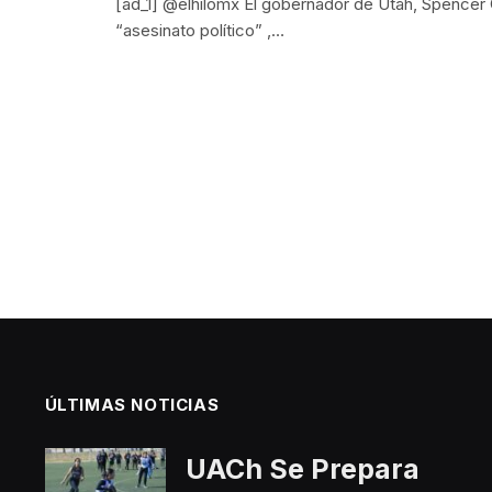
[ad_1] @elhilomx El gobernador de Utah, Spencer C
“asesinato político” ,…
ÚLTIMAS NOTICIAS
UACh Se Prepara