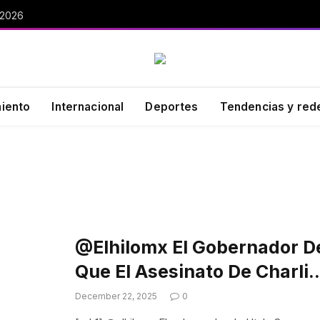
 2026
miento
Internacional
Deportes
Tendencias y red
@elhilomx El Gobernador De
Que El Asesinato De Charli
December 22, 2025
0