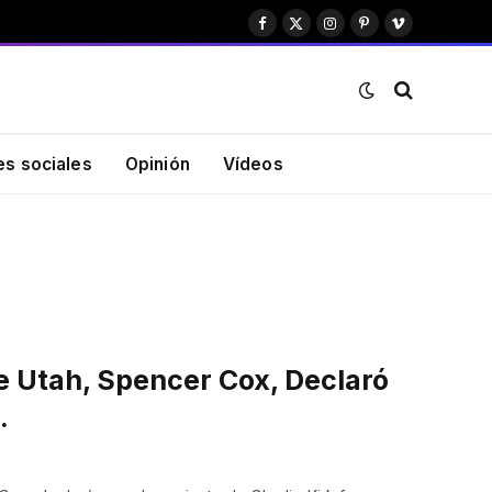
Facebook
X
Instagram
Pinterest
Vimeo
(Twitter)
es sociales
Opinión
Vídeos
 Utah, Spencer Cox, Declaró
…