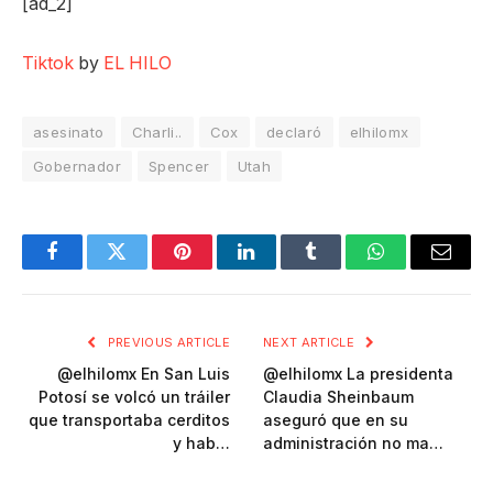
[ad_2]
Tiktok
by
EL HILO
asesinato
Charli..
Cox
declaró
elhilomx
Gobernador
Spencer
Utah
Facebook
Twitter
Pinterest
LinkedIn
Tumblr
WhatsApp
Email
PREVIOUS ARTICLE
NEXT ARTICLE
@elhilomx En San Luis
@elhilomx La presidenta
Potosí se volcó un tráiler
Claudia Sheinbaum
que transportaba cerditos
aseguró que en su
y hab…
administración no ma…