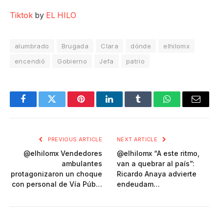
Tiktok
by
EL HILO
alumbrado
Brugada
Clara
dónde
elhilomx
encendió
Gobierno
Jefa
patrio
Facebook
Twitter
Pinterest
LinkedIn
Tumblr
WhatsApp
Email
PREVIOUS ARTICLE
NEXT ARTICLE
@elhilomx Vendedores
@elhilomx “A este ritmo,
ambulantes
van a quebrar al país”:
protagonizaron un choque
Ricardo Anaya advierte
con personal de Vía Púb…
endeudam…