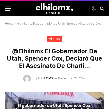
Home
»
@elhilomx El gobernador de Utah, Spencer Cox, declaró que el asesinato de Charli…
VÍDEOS
@elhilomx El Gobernador De
Utah, Spencer Cox, Declaró Que
El Asesinato De Charli…
By
ELHILOMX
December 22, 2025