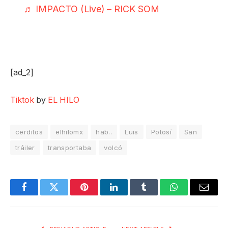
♬ IMPACTO (Live) – RICK SOM
[ad_2]
Tiktok
by
EL HILO
cerditos
elhilomx
hab..
Luis
Potosí
San
tráiler
transportaba
volcó
Facebook
Twitter
Pinterest
LinkedIn
Tumblr
WhatsApp
Email