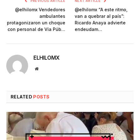
PREVIOUS ARTICLE
NEXT ARTICLE
@elhilomx Vendedores
@elhilomx “A este ritmo,
ambulantes
van a quebrar al país”:
protagonizaron un choque
Ricardo Anaya advierte
con personal de Vía Púb…
endeudam…
ELHILOMX
Website
RELATED
POSTS