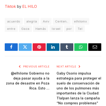
Tiktok
by
EL HILO
acuerdo
alegría
Aviv
Centen..
elhilomx
entre
Gaza
Hamás
Israel
por
Tel
Facebook
Twitter
Pinterest
LinkedIn
Tumblr
WhatsApp
Email
PREVIOUS ARTICLE
NEXT ARTICLE
@elhilomx Gobierno no
Gaby Osorio impulsa
deja pasar ayuda a la
estrategia para proteger el
zona de desastre en Poza
suelo de conservación de
Rica. Esto …
uno de los pulmones más
importantes de la Ciudad:
Tlalpan lanza la campaña
“No compres problemas”