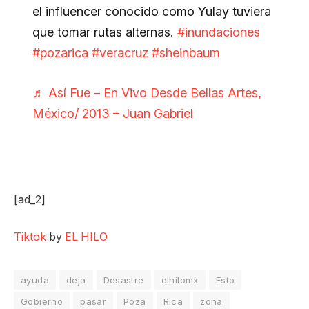
el influencer conocido como Yulay tuviera
que tomar rutas alternas.
#inundaciones
#pozarica
#veracruz
#sheinbaum
♬ Así Fue – En Vivo Desde Bellas Artes,
México/ 2013 – Juan Gabriel
[ad_2]
Tiktok
by
EL HILO
ayuda
deja
Desastre
elhilomx
Esto
Gobierno
pasar
Poza
Rica
zona