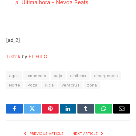
♬ Ultima hora – Nevoa Beats
[ad_2]
Tiktok
by
EL HILO
agu..
amaneció
bajo
elhilomx
emergencia
Norte
Poza
Rica
Veracruz
zona
Facebook
Twitter
Pinterest
LinkedIn
Tumblr
WhatsApp
Email
PREVIOUS ARTICLE
NEXT ARTICLE