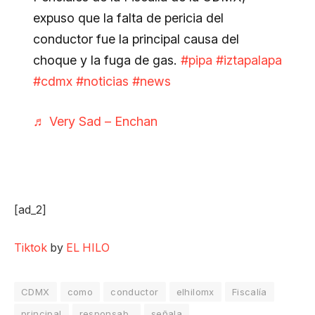
expuso que la falta de pericia del
conductor fue la principal causa del
choque y la fuga de gas.
#pipa
#iztapalapa
#cdmx
#noticias
#news
♬ Very Sad – Enchan
[ad_2]
Tiktok
by
EL HILO
CDMX
como
conductor
elhilomx
Fiscalía
principal
responsab..
señala