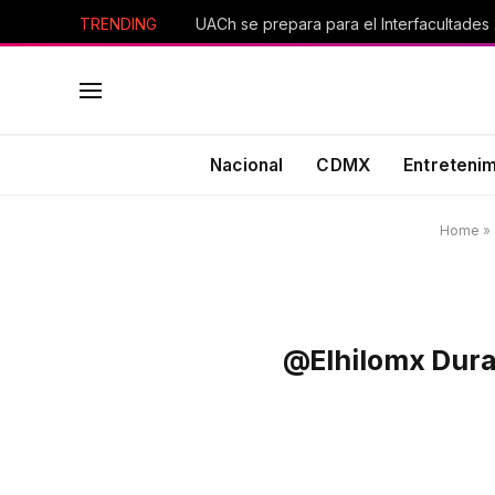
TRENDING
UACh se prepara para el Interfacultades
Nacional
CDMX
Entreteni
Home
»
@elhilomx Dura