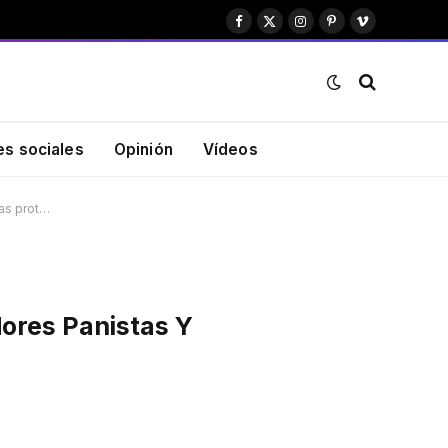
Facebook
X
Instagram
Pinterest
Vimeo
(Twitter)
es sociales
Opinión
Vídeos
tas prot…
ores Panistas Y