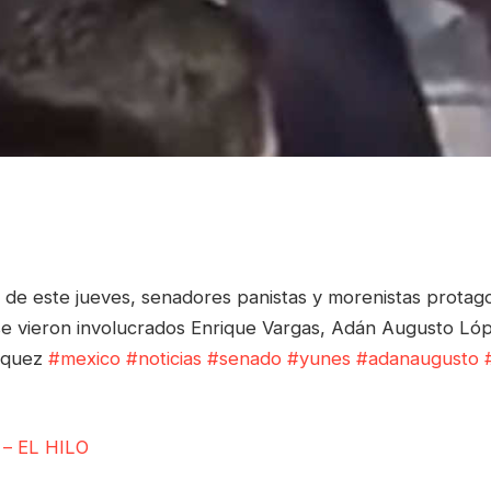
n de este jueves, senadores panistas y morenistas protag
e vieron involucrados Enrique Vargas, Adán Augusto Ló
rquez
#mexico
#noticias
#senado
#yunes
#adanaugusto
l – EL HILO