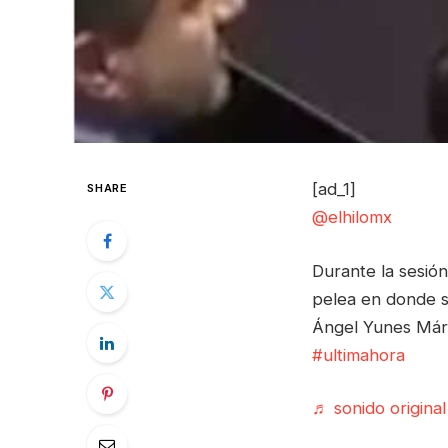
[ad_1]
SHARE
@elhilomx
Durante la sesió
pelea en donde s
Ángel Yunes Má
#ultimahora
♬ sonido origina