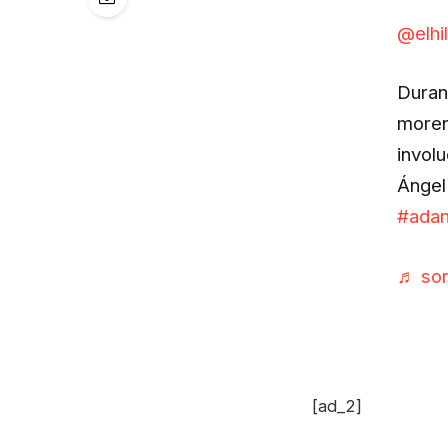
@elhi
Duran
moren
invol
Ángel
#adan
♬ son
[ad_2]