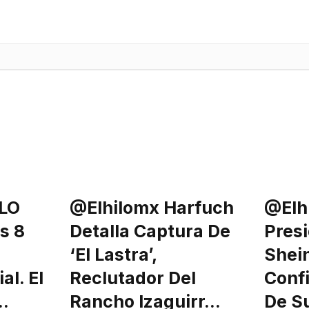
LO
@elhilomx Harfuch
@elh
s 8
Detalla Captura De
Pres
‘El Lastra’,
Shei
al. El
Reclutador Del
Conf
…
Rancho Izaguirr…
De S