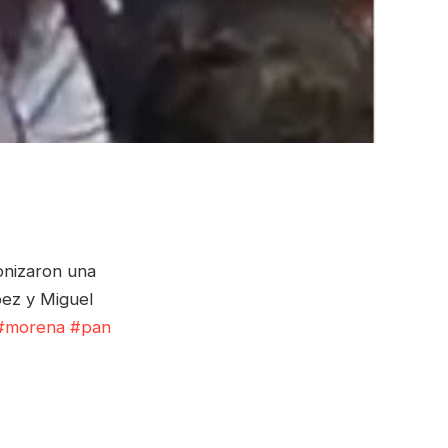
onizaron una
pez y Miguel
#morena
#pan