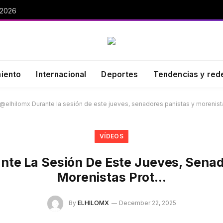
 2026
miento
Internacional
Deportes
Tendencias y red
@elhilomx Durante la sesión de este jueves, senadores panistas y morenis
VÍDEOS
nte La Sesión De Este Jueves, Senad
Morenistas Prot…
By
ELHILOMX
December 22, 2025