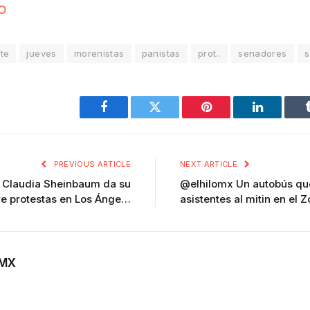
O
te
jueves
morenistas
panistas
prot..
senadores
s
Facebook
Twitter
Pinterest
LinkedIn
PREVIOUS ARTICLE
NEXT ARTICLE
 Claudia Sheinbaum da su
@elhilomx Un autobús que
re protestas en Los Ánge…
asistentes al mitin en el 
OMX