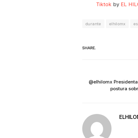
Tiktok
by
EL HIL
durante
elhilomx
es
SHARE.
@elhilomx Presidenta
postura sob
ELHIL