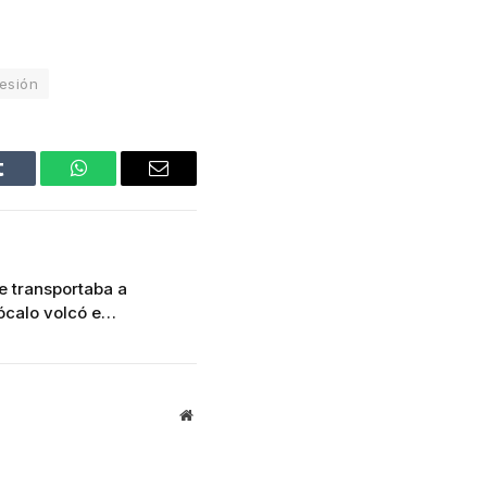
esión
Tumblr
WhatsApp
Email
 transportaba a
Zócalo volcó e…
Website