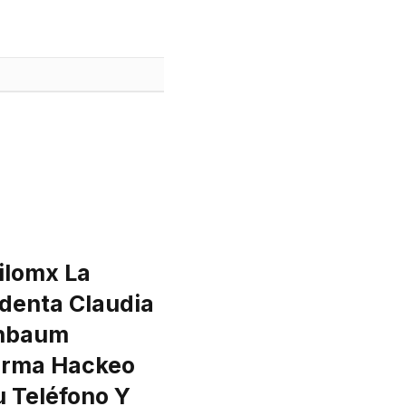
ilomx La
identa Claudia
nbaum
irma Hackeo
u Teléfono Y