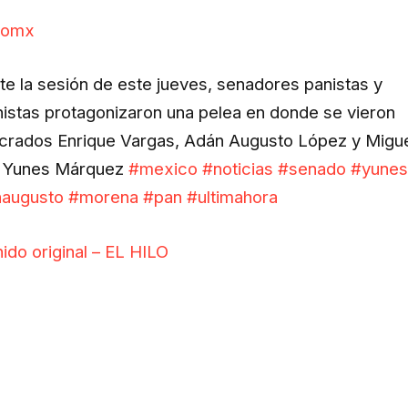
lomx
te la sesión de este jueves, senadores panistas y
istas protagonizaron una pelea en donde se vieron
ucrados Enrique Vargas, Adán Augusto López y Migu
 Yunes Márquez
#mexico
#noticias
#senado
#yune
augusto
#morena
#pan
#ultimahora
ido original – EL HILO