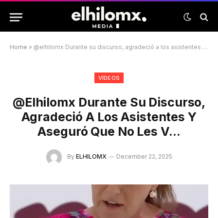
Home
»
@elhilomx Durante su discurso, agradeció a los asistentes y aseguró que no les v…
VÍDEOS
@elhilomx Durante Su Discurso,
Agradeció A Los Asistentes Y
Aseguró Que No Les V…
By
ELHILOMX
December 22, 2025