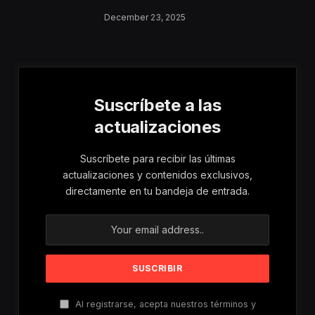
Aumentan Los
December 23, 2025
Riesgos De Violencia
Para Mujeres Y Niñas
Suscríbete a las
actualizaciones
Suscríbete para recibir las últimas
actualizaciones y contenidos exclusivos,
directamente en tu bandeja de entrada.
Al registrarse, acepta nuestros términos y