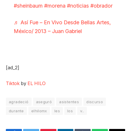
#sheinbaum
#morena
#noticias
#obrador
♬ Así Fue – En Vivo Desde Bellas Artes,
México/ 2013 – Juan Gabriel
[ad_2]
Tiktok
by
EL HILO
agradeció
aseguró
asistentes
discurso
durante
elhilomx
les
los
v..