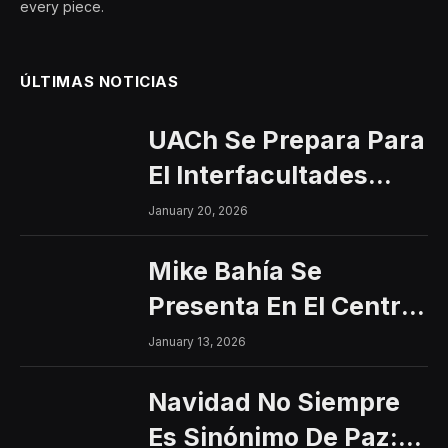
every piece.
ÚLTIMAS NOTICIAS
UACh Se Prepara Para
El Interfacultades
2026
January 20, 2026
Mike Bahía Se
Presenta En El Centro
Histórico Con Un
January 13, 2026
Concierto Gratuito
Navidad No Siempre
Es Sinónimo De Paz: