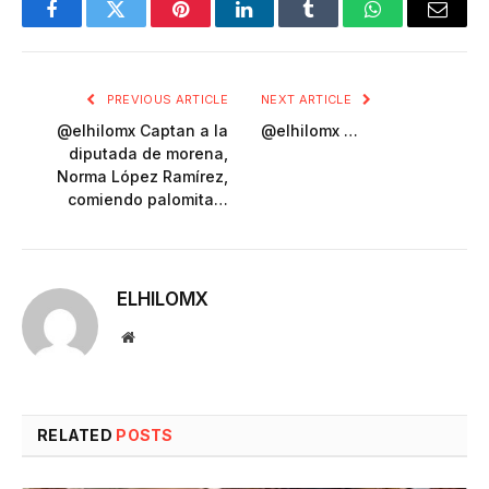
Facebook
Twitter
Pinterest
LinkedIn
Tumblr
WhatsApp
Email
PREVIOUS ARTICLE
NEXT ARTICLE
@elhilomx Captan a la
@elhilomx …
diputada de morena,
Norma López Ramírez,
comiendo palomita…
ELHILOMX
Website
RELATED
POSTS