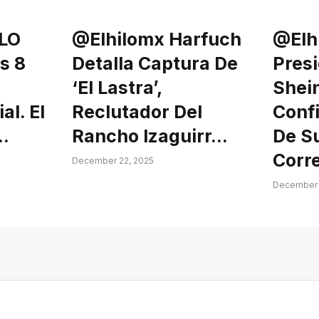
LO
@elhilomx Harfuch
@elh
s 8
Detalla Captura De
Pres
‘El Lastra’,
Shei
al. El
Reclutador Del
Conf
…
Rancho Izaguirr…
De S
Corr
December 22, 2025
December 