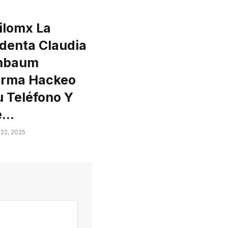
ilomx La
identa Claudia
nbaum
irma Hackeo
u Teléfono Y
e…
22, 2025