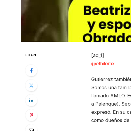
[ad_1]
SHARE
@elhilomx
Gutierrez también
Somos una familia
llamado AMLO. Est
a Palenque). Sepa
expresó. En su c
como dueños de 