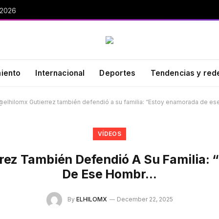
 2026
miento
Internacional
Deportes
Tendencias y red
@elhilomx Gutierrez también defendió a su familia: “Estoy enamorada de e
VÍDEOS
rez También Defendió A Su Familia:
De Ese Hombr…
By
ELHILOMX
December 22, 2025