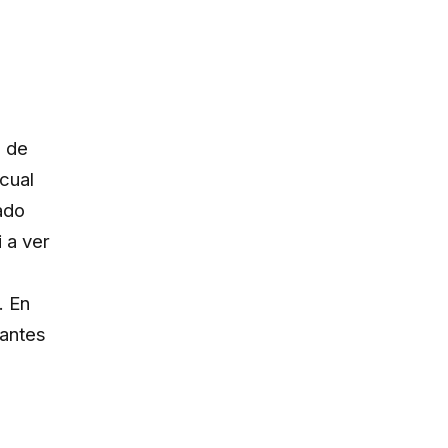
a de
 cual
ado
 a ver
o
. En
 antes