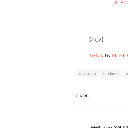
♬ Epi
[ad_2]
Tiktok
by
EL HIL
defendió
elhilomx
SHARE.
@elhilomx ‘Alito’