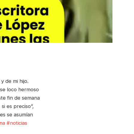
 de mi hijo.
 ese loco hermoso
ste fin de semana
si es preciso”,
tes se asumían
na
#noticias