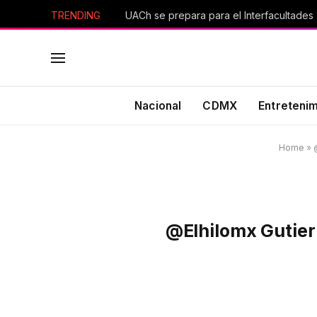
TRENDING
UACh se prepara para el Interfacultades
Nacional
CDMX
Entreteni
Home
»
@elhilomx Gutier