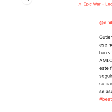
♬ Epic War – Leo
@elhi
Gutie
ese h
han v
AMLO.
este 
segui
su ca
se as
#beat