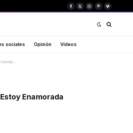
Facebook
X
Instagram
Pinterest
Vimeo
(Twitter)
es sociales
Opinión
Vídeos
se hombr…
 “Estoy Enamorada