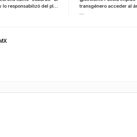
 lo responsabilizó del pl…
transgénero acceder al á
…
OMX