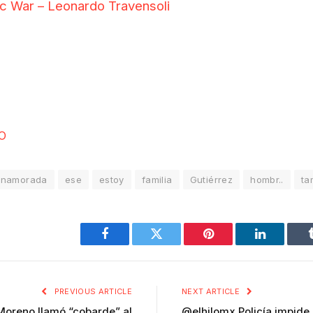
c War – Leonardo Travensoli
O
enamorada
ese
estoy
familia
Gutiérrez
hombr..
ta
Facebook
Twitter
Pinterest
LinkedIn
PREVIOUS ARTICLE
NEXT ARTICLE
 Moreno llamó “cobarde” al
@elhilomx Policía impide