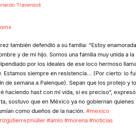
nardo Travensoli
lomx
rrez también defendió a su familia: “Estoy enamorad
ombre y de mi hijo. Somos una familia muy unida a la
ilipendiado por los ideales de ese loco hermoso llam
 Estamos siempre en resistencia… (Por cierto: lo fui
fin de semana a Palenque). Sepan que los protejo y l
ré haciendo hast con mi vida, si es preciso”, expresó
rta, sostuvo que en México ya no gobiernan quienes
umían como dueños de la nación.
#mexico
rizgutierrezmüller
#amlo
#morena
#noticias