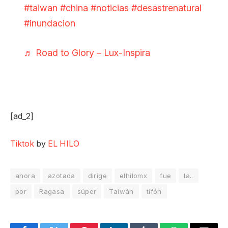
#taiwan
#china
#noticias
#desastrenatural
#inundacion
♬ Road to Glory – Lux-Inspira
[ad_2]
Tiktok
by
EL HILO
ahora
azotada
dirige
elhilomx
fue
la..
por
Ragasa
súper
Taiwán
tifón