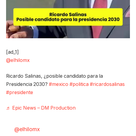
[ad_1]
@elhilomx
Ricardo Salinas, ¿posible candidato para la
Presidencia 2030?
#mexico
#politica
#ricardosalinas
#presidente
♬ Epic News – DM Production
@elhilomx