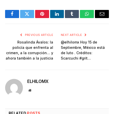
Facebook
Twitter
Pinterest
LinkedIn
Tumblr
WhatsApp
Email
PREVIOUS ARTICLE
NEXT ARTICLE
Rosalinda Ávalos: la
@elhilomx Hoy 15 de
policía que enfrenta al
Septiembre, México está
crimen, a la corrupción… y
de luto . Créditos:
ahora también a la justicia
Scarcuchi #grit…
ELHILOMX
Website
RELATED
POSTS