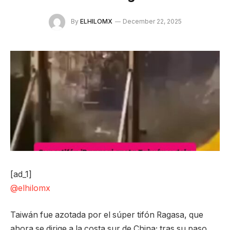
By
ELHILOMX
December 22, 2025
[ad_1]
@elhilomx
Taiwán fue azotada por el súper tifón Ragasa, que
ahora se dirige a la costa sur de China; tras su paso,