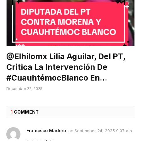
@elhilomx Lilia Aguilar, Del PT,
Critica La Intervención De
#CuauhtémocBlanco En…
December 22, 2025
1
COMMENT
Francisco Madero
on
September 24, 2025 9:07 am