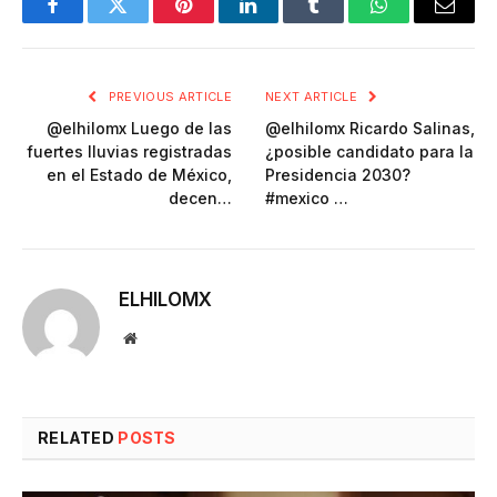
Facebook
Twitter
Pinterest
LinkedIn
Tumblr
WhatsApp
Email
PREVIOUS ARTICLE
NEXT ARTICLE
@elhilomx Luego de las
@elhilomx Ricardo Salinas,
fuertes lluvias registradas
¿posible candidato para la
en el Estado de México,
Presidencia 2030?
decen…
#mexico …
ELHILOMX
Website
RELATED
POSTS