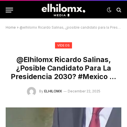
Home
»
@elhilomx Ricardo Salinas, ¿posible candidato para la Presidencia 2030? #mexico …
VÍDEOS
@elhilomx Ricardo Salinas,
¿posible Candidato Para La
Presidencia 2030? #mexico …
By
ELHILOMX
December 22, 2025