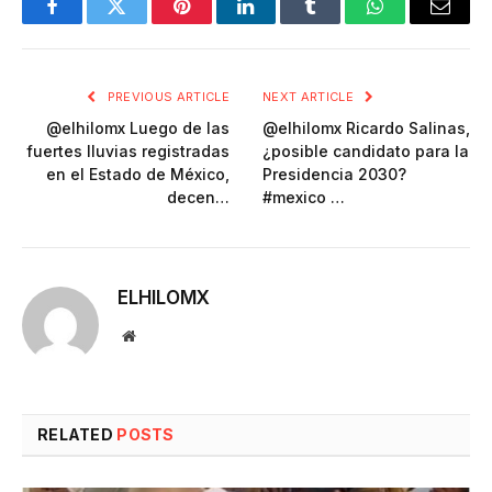
Facebook
Twitter
Pinterest
LinkedIn
Tumblr
WhatsApp
Email
PREVIOUS ARTICLE
NEXT ARTICLE
@elhilomx Luego de las
@elhilomx Ricardo Salinas,
fuertes lluvias registradas
¿posible candidato para la
en el Estado de México,
Presidencia 2030?
decen…
#mexico …
ELHILOMX
Website
RELATED
POSTS