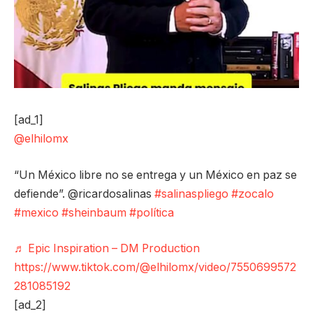
[ad_1]
@elhilomx
“Un México libre no se entrega y un México en paz se
defiende”. @ricardosalinas
#salinaspliego
#zocalo
#mexico
#sheinbaum
#política
♬ Epic Inspiration – DM Production
https://www.tiktok.com/@elhilomx/video/7550699572
281085192
[ad_2]