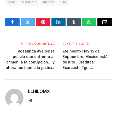
Mau
Mauricio
muere
Tío
Facebook
Twitter
Pinterest
LinkedIn
Tumblr
WhatsApp
Email
PREVIOUS ARTICLE
NEXT ARTICLE
Rosalinda Ávalos: la
@elhilomx Hoy 15 de
policía que enfrenta al
Septiembre, México está
crimen, a la corrupción… y
de luto . Créditos:
ahora también a la justicia
Scarcuchi #grit…
ELHILOMX
Website