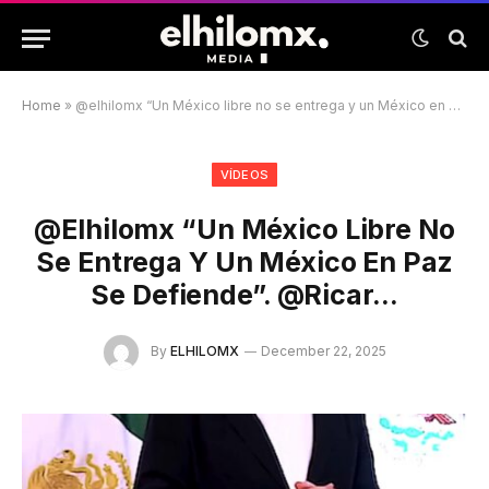
Home
»
@elhilomx “Un México libre no se entrega y un México en paz se defiende”. @ricar…
VÍDEOS
@elhilomx “Un México Libre No
Se Entrega Y Un México En Paz
Se Defiende”. @ricar…
By
ELHILOMX
December 22, 2025