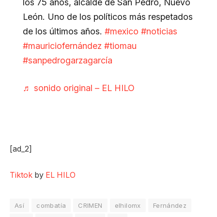
los 75 años, alcalde de San Pedro, Nuevo
León. Uno de los políticos más respetados
de los últimos años.
#mexico
#noticias
#mauriciofernández
#tiomau
#sanpedrogarzagarcía
♬ sonido original – EL HILO
[ad_2]
Tiktok
by
EL HILO
Así
combatía
CRIMEN
elhilomx
Fernández