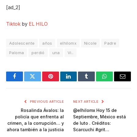
[ad_2]
Tiktok
by
EL HILO
Adolescente
años
elhilomx
Nicole
Padre
Paloma
perdió
una
Vi..
Facebook
Twitter
Pinterest
LinkedIn
Tumblr
WhatsApp
Email
PREVIOUS ARTICLE
NEXT ARTICLE
Rosalinda Ávalos: la
@elhilomx Hoy 15 de
policía que enfrenta al
Septiembre, México está
crimen, a la corrupción… y
de luto . Créditos:
ahora también a la justicia
Scarcuchi #grit…