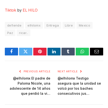
Tiktok
by
EL HILO
defiende
elhilomx
Entrega
Libre
Mexico
Paz
ricar..
Facebook
Twitter
Pinterest
LinkedIn
Tumblr
WhatsApp
Email
PREVIOUS ARTICLE
NEXT ARTICLE
@elhilomx El padre de
@elhilomx Testigo
Paloma Nicole, una
asegura que la unidad se
adolescente de 14 años
volcó por los baches
que perdió la vi…
consecutivos jus…