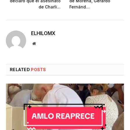
declaró que el asesinato
de Morena, Gerardo
de Charli…
Fernánd…
ELHILOMX
Website
RELATED
POSTS