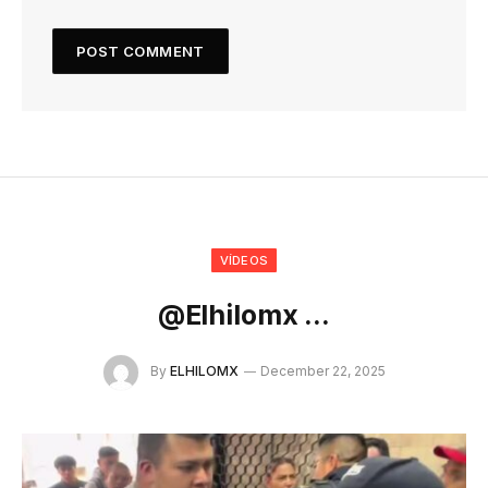
VÍDEOS
@elhilomx …
By
ELHILOMX
December 22, 2025