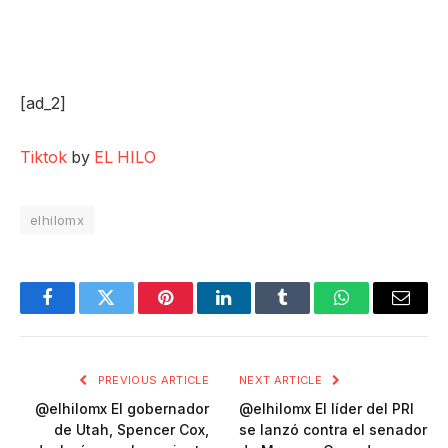
[ad_2]
Tiktok
by
EL HILO
elhilomx
Facebook
Twitter
Pinterest
LinkedIn
Tumblr
WhatsApp
Email
PREVIOUS ARTICLE
NEXT ARTICLE
@elhilomx El gobernador
@elhilomx El líder del PRI
de Utah, Spencer Cox,
se lanzó contra el senador