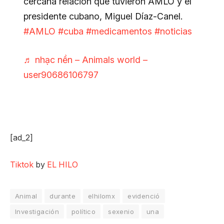
cercana relación que tuvieron AMLO y el
presidente cubano, Miguel Díaz-Canel.
#AMLO
#cuba
#medicamentos
#noticias
♬ nhạc nền – Animals world –
user90686106797
[ad_2]
Tiktok
by
EL HILO
Animal
durante
elhilomx
evidenció
Investigación
político
sexenio
una