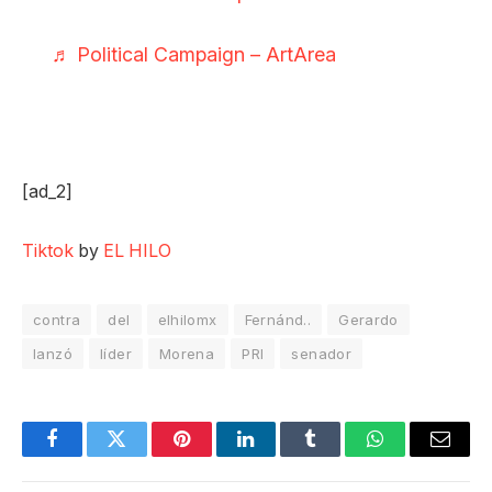
♬ Political Campaign – ArtArea
[ad_2]
Tiktok
by
EL HILO
contra
del
elhilomx
Fernánd..
Gerardo
lanzó
líder
Morena
PRI
senador
Facebook
Twitter
Pinterest
LinkedIn
Tumblr
WhatsApp
Email