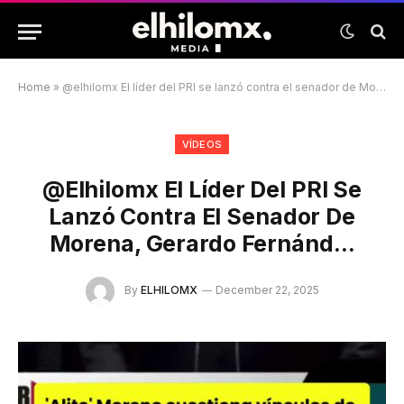
Home
»
@elhilomx El líder del PRI se lanzó contra el senador de Morena, Gerardo Fernánd…
VÍDEOS
@elhilomx El Líder Del PRI Se
Lanzó Contra El Senador De
Morena, Gerardo Fernánd…
By
ELHILOMX
December 22, 2025