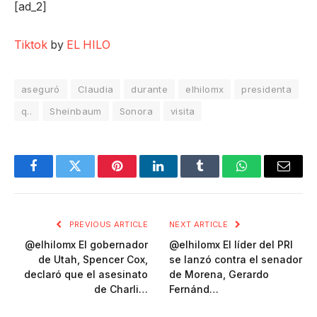
[ad_2]
Tiktok
by
EL HILO
aseguró
Claudia
durante
elhilomx
presidenta
q..
Sheinbaum
Sonora
visita
Facebook
Twitter
Pinterest
LinkedIn
Tumblr
WhatsApp
Email
PREVIOUS ARTICLE
NEXT ARTICLE
@elhilomx El gobernador
@elhilomx El líder del PRI
de Utah, Spencer Cox,
se lanzó contra el senador
declaró que el asesinato
de Morena, Gerardo
de Charli…
Fernánd…