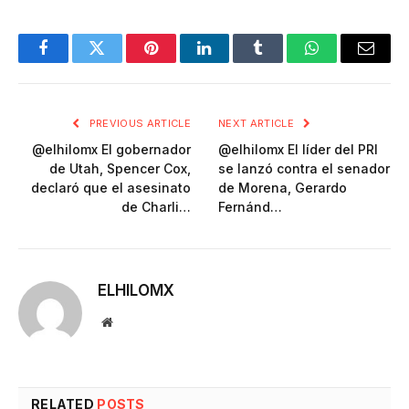
Facebook
Twitter
Pinterest
LinkedIn
Tumblr
WhatsApp
Email
PREVIOUS ARTICLE
NEXT ARTICLE
@elhilomx El gobernador
@elhilomx El líder del PRI
de Utah, Spencer Cox,
se lanzó contra el senador
declaró que el asesinato
de Morena, Gerardo
de Charli…
Fernánd…
ELHILOMX
Website
RELATED
POSTS