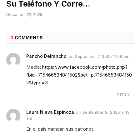
Su Teléfono Y Corre…
December 22, 2025
3
COMMENTS
Pancho Delrancho
on
September 7, 2025 11:09 pm
Media:
https://www.facebook.com/photo.php?
fbid=715466534841502&set=p.71546653484150
2&type=3
REPLY
Laura Nieva Espinoza
on
September 8, 2025 9:49
am
En el país mandan sus patrones