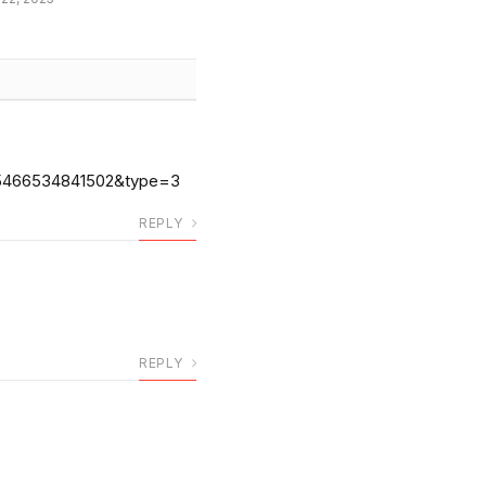
15466534841502&type=3
REPLY
REPLY