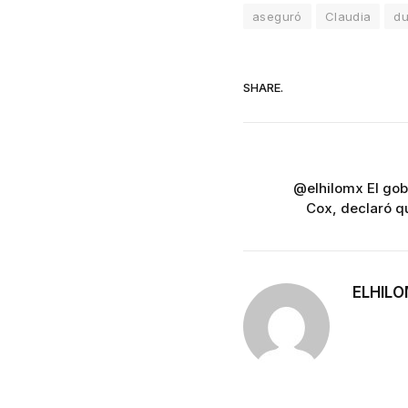
aseguró
Claudia
du
SHARE.
@elhilomx El gob
Cox, declaró q
ELHIL