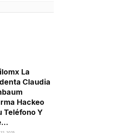
ilomx La
identa Claudia
nbaum
irma Hackeo
u Teléfono Y
e…
22, 2025