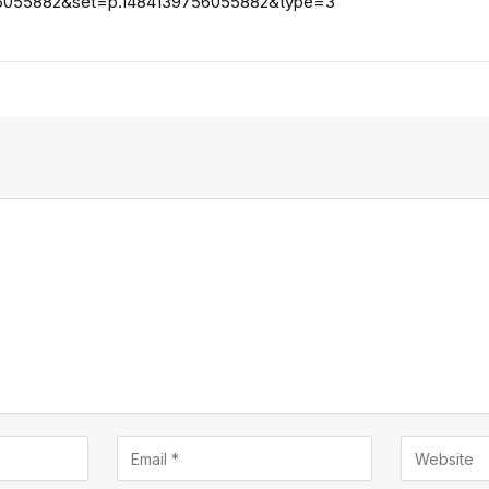
6055882&set=p.1484139756055882&type=3