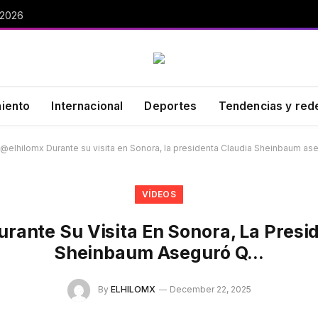
 2026
miento
Internacional
Deportes
Tendencias y red
@elhilomx Durante su visita en Sonora, la presidenta Claudia Sheinbaum a
VÍDEOS
rante Su Visita En Sonora, La Presi
Sheinbaum Aseguró Q…
By
ELHILOMX
December 22, 2025