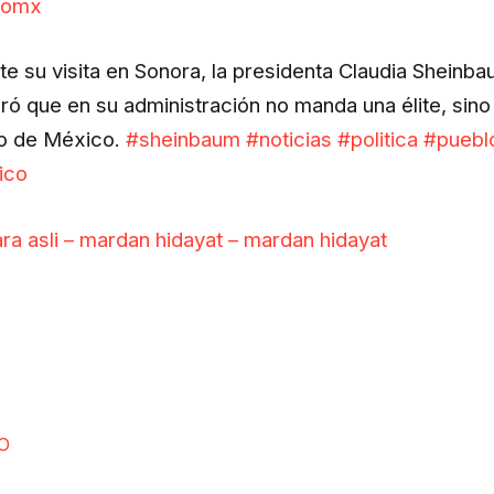
lomx
te su visita en Sonora, la presidenta Claudia Sheinb
ró que en su administración no manda una élite, sino
o de México.
#sheinbaum
#noticias
#politica
#puebl
ico
ra asli – mardan hidayat – mardan hidayat
O