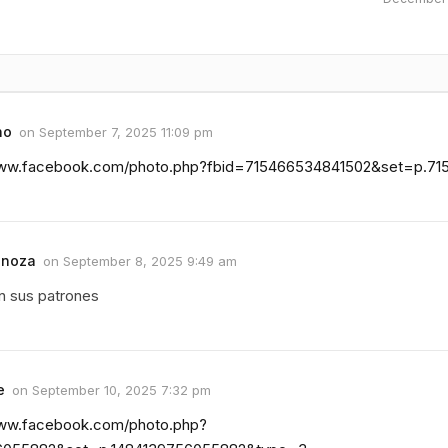
ho
on
September 7, 2025 11:09 pm
www.facebook.com/photo.php?fbid=715466534841502&set=p.7
inoza
on
September 8, 2025 9:49 am
n sus patrones
e
on
September 10, 2025 7:32 pm
www.facebook.com/photo.php?