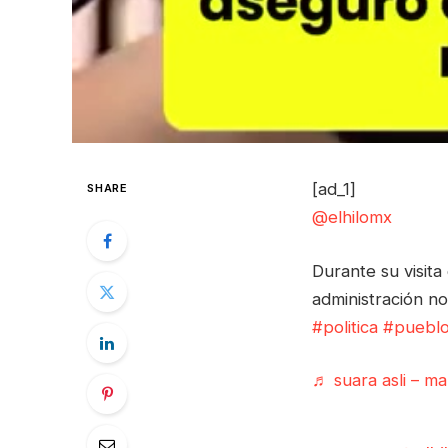
[ad_1]
SHARE
@elhilomx
Durante su visit
administración n
#politica
#puebl
♬ suara asli – m