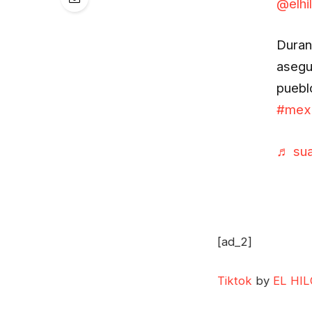
@elhi
Duran
asegu
puebl
#mex
♬ sua
[ad_2]
Tiktok
by
EL HIL