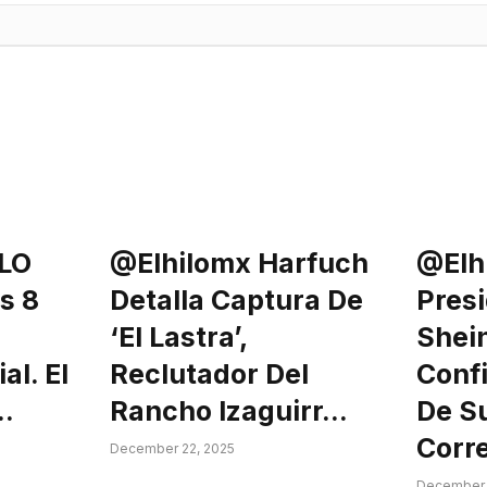
LO
@elhilomx Harfuch
@elh
s 8
Detalla Captura De
Pres
‘El Lastra’,
Shei
al. El
Reclutador Del
Conf
…
Rancho Izaguirr…
De S
Corr
December 22, 2025
December 