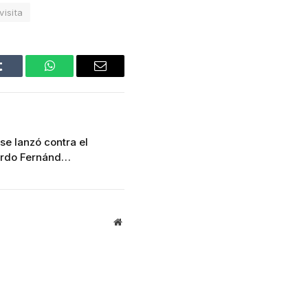
visita
Tumblr
WhatsApp
Email
 se lanzó contra el
ardo Fernánd…
Website