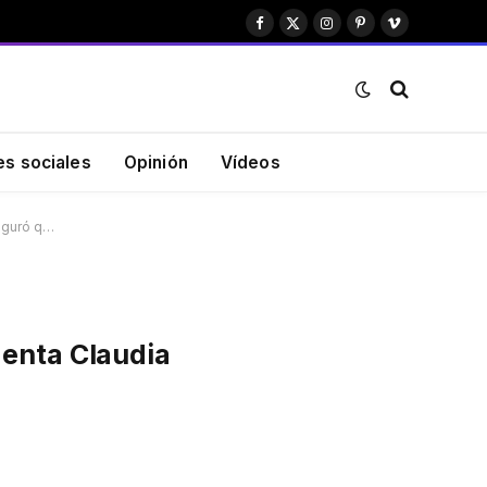
Facebook
X
Instagram
Pinterest
Vimeo
(Twitter)
es sociales
Opinión
Vídeos
seguró q…
denta Claudia