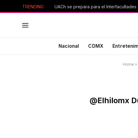
TRENDING
UACh se prepara para el Interfacultades
Nacional
CDMX
Entreteni
Home
»
@elhilomx Du