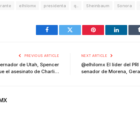
rante
elhilomx
presidenta
q..
Sheinbaum
Sonora
Facebook
Twitter
Pinterest
LinkedIn
PREVIOUS ARTICLE
NEXT ARTICLE
ernador de Utah, Spencer
@elhilomx El líder del PRI
ue el asesinato de Charli…
senador de Morena, Ger
OMX